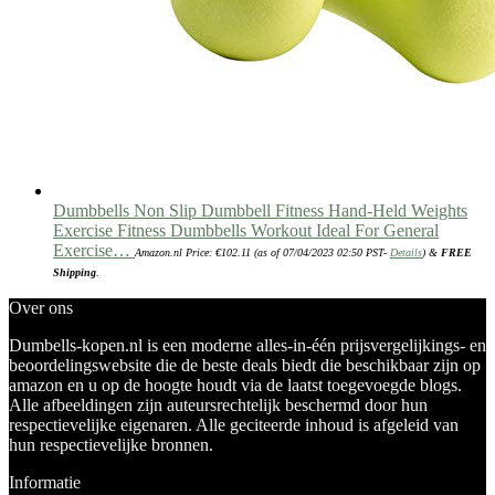
Dumbbells Non Slip Dumbbell Fitness Hand-Held Weights
Exercise Fitness Dumbbells Workout Ideal For General
Exercise…
Amazon.nl Price:
€
102.11
(as of 07/04/2023 02:50 PST-
Details
)
&
FREE
Shipping
.
Over ons
Dumbells-kopen.nl is een moderne alles-in-één prijsvergelijkings- en
beoordelingswebsite die de beste deals biedt die beschikbaar zijn op
amazon en u op de hoogte houdt via de laatst toegevoegde blogs.
Alle afbeeldingen zijn auteursrechtelijk beschermd door hun
respectievelijke eigenaren. Alle geciteerde inhoud is afgeleid van
hun respectievelijke bronnen.
Informatie