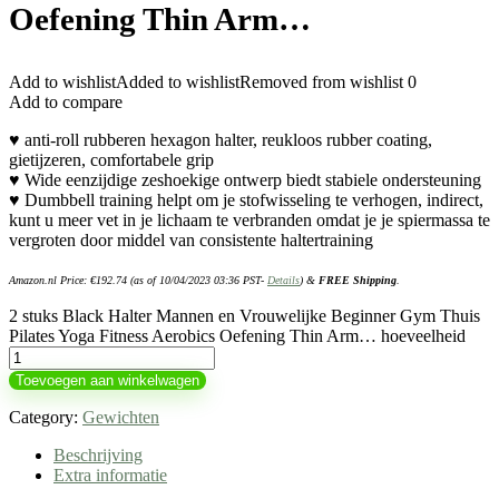
Oefening Thin Arm…
Add to wishlist
Added to wishlist
Removed from wishlist
0
Add to compare
♥ anti-roll rubberen hexagon halter, reukloos rubber coating,
gietijzeren, comfortabele grip
♥ Wide eenzijdige zeshoekige ontwerp biedt stabiele ondersteuning
♥ Dumbbell training helpt om je stofwisseling te verhogen, indirect,
kunt u meer vet in je lichaam te verbranden omdat je je spiermassa te
vergroten door middel van consistente haltertraining
Amazon.nl Price:
€
192.74
(as of 10/04/2023 03:36 PST-
Details
)
&
FREE Shipping
.
2 stuks Black Halter Mannen en Vrouwelijke Beginner Gym Thuis
Pilates Yoga Fitness Aerobics Oefening Thin Arm… hoeveelheid
Toevoegen aan winkelwagen
Category:
Gewichten
Beschrijving
Extra informatie