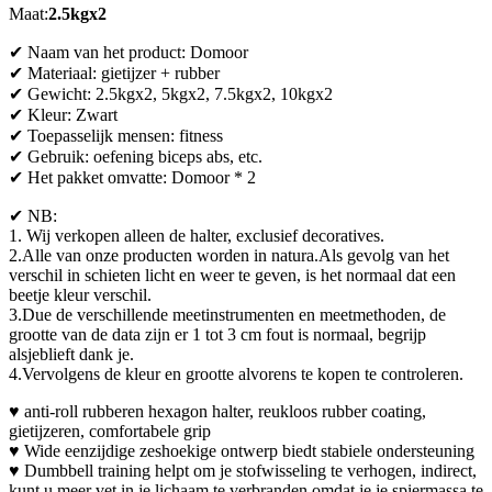
Maat:
2.5kgx2
✔ Naam van het product: Domoor
✔ Materiaal: gietijzer + rubber
✔ Gewicht: 2.5kgx2, 5kgx2, 7.5kgx2, 10kgx2
✔ Kleur: Zwart
✔ Toepasselijk mensen: fitness
✔ Gebruik: oefening biceps abs, etc.
✔ Het pakket omvatte: Domoor * 2
✔ NB:
1. Wij verkopen alleen de halter, exclusief decoratives.
2.Alle van onze producten worden in natura.Als gevolg van het
verschil in schieten licht en weer te geven, is het normaal dat een
beetje kleur verschil.
3.Due de verschillende meetinstrumenten en meetmethoden, de
grootte van de data zijn er 1 tot 3 cm fout is normaal, begrijp
alsjeblieft dank je.
4.Vervolgens de kleur en grootte alvorens te kopen te controleren.
♥ anti-roll rubberen hexagon halter, reukloos rubber coating,
gietijzeren, comfortabele grip
♥ Wide eenzijdige zeshoekige ontwerp biedt stabiele ondersteuning
♥ Dumbbell training helpt om je stofwisseling te verhogen, indirect,
kunt u meer vet in je lichaam te verbranden omdat je je spiermassa te