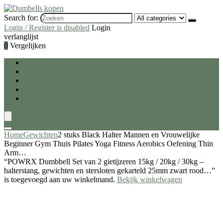
Search for:
Login / Register is disabled
Login
verlanglijst
0
Vergelijken
Dumbells kopen
Gewichten
Halterschijven
Deal van de dag
Blogs
Home
Gewichten
2 stuks Black Halter Mannen en Vrouwelijke
Beginner Gym Thuis Pilates Yoga Fitness Aerobics Oefening Thin
Arm…
“POWRX Dumbbell Set van 2 gietijzeren 15kg / 20kg / 30kg –
halterstang, gewichten en stersloten gekarteld 25mm zwart rood…”
is toegevoegd aan uw winkelmand.
Bekijk winkelwagen