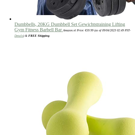
Dumbbells, 20KG Dumbbell Set Gewichtstraining Lifting
Gym Fitness Barbell Bar
Amazon.nl Price:
€
59.99
(as of 09/04/2023 02:49 PST-
Details
)
&
FREE Shipping
.