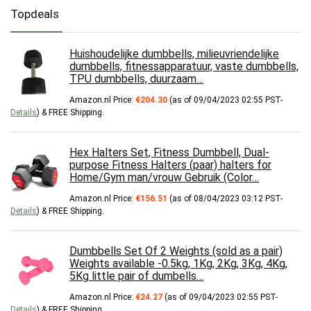
Topdeals
Huishoudelijke dumbbells, milieuvriendelijke
dumbbells, fitnessapparatuur, vaste dumbbells,
TPU dumbbells, duurzaam…
Amazon.nl Price:
€
204.30
(as of 09/04/2023 02:55 PST-
Details
)
&
FREE Shipping
.
Hex Halters Set, Fitness Dumbbell, Dual-
purpose Fitness Halters (paar) halters for
Home/Gym man/vrouw Gebruik (Color…
Amazon.nl Price:
€
156.51
(as of 08/04/2023 03:12 PST-
Details
)
&
FREE Shipping
.
Dumbbells Set Of 2 Weights (sold as a pair)
Weights available -0.5kg, 1Kg, 2Kg, 3Kg, 4Kg,
5Kg little pair of dumbells…
Amazon.nl Price:
€
24.27
(as of 09/04/2023 02:55 PST-
Details
)
&
FREE Shipping
.