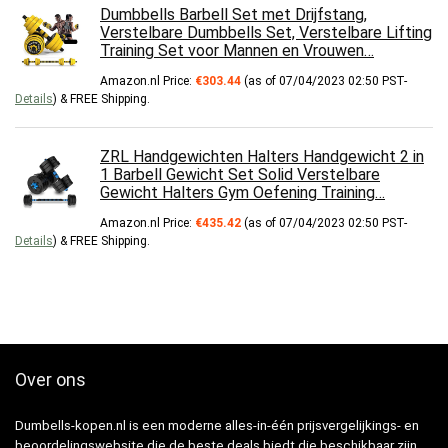
Dumbbells Barbell Set met Drijfstang,
Verstelbare Dumbbells Set, Verstelbare Lifting
Training Set voor Mannen en Vrouwen…
Amazon.nl Price:
€
303.44
(as of 07/04/2023 02:50 PST-
Details
)
&
FREE Shipping
.
ZRL Handgewichten Halters Handgewicht 2 in
1 Barbell Gewicht Set Solid Verstelbare
Gewicht Halters Gym Oefening Training…
Amazon.nl Price:
€
435.42
(as of 07/04/2023 02:50 PST-
Details
)
&
FREE Shipping
.
Over ons
Dumbells-kopen.nl is een moderne alles-in-één prijsvergelijkings- en
beoordelingswebsite die de beste deals biedt die beschikbaar zijn