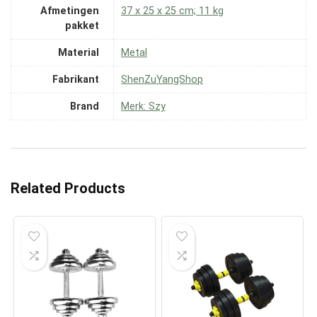
Afmetingen
‎37 x 25 x 25 cm; 11 kg
pakket
Material
‎Metal
Fabrikant
‎ShenZuYangShop
Brand
Merk: Szy
Related Products