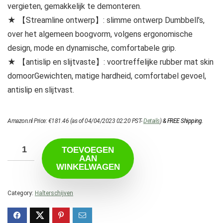
vergieten, gemakkelijk te demonteren.
★ 【Streamline ontwerp】: slimme ontwerp Dumbbell’s,
over het algemeen boogvorm, volgens ergonomische
design, mode en dynamische, comfortabele grip.
★ 【antislip en slijtvaste】: voortreffelijke rubber mat skin
domoorGewichten, matige hardheid, comfortabel gevoel,
antislip en slijtvast.
Amazon.nl Price:
€
181.46
(as of 04/04/2023 02:20 PST-
Details
)
&
FREE Shipping
.
TOEVOEGEN
AAN
WINKELWAGEN
Category:
Halterschijven