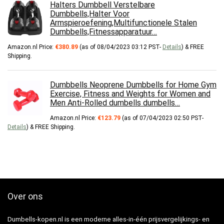
Halters Dumbbell Verstelbare
Dumbbells,Halter Voor
Armspieroefening,Multifunctionele Stalen
Dumbbells,Fitnessapparatuur…
Amazon.nl Price:
€
380.89
(as of 08/04/2023 03:12 PST-
Details
)
&
FREE
Shipping
.
Dumbbells Neoprene Dumbbells for Home Gym
Exercise, Fitness and Weights for Women and
Men Anti-Rolled dumbells dumbells…
Amazon.nl Price:
€
123.79
(as of 07/04/2023 02:50 PST-
Details
)
&
FREE Shipping
.
Over ons
Dumbells-kopen.nl is een moderne alles-in-één prijsvergelijkings- en