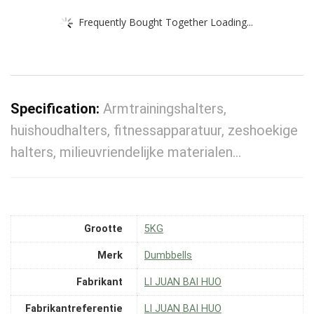
Frequently Bought Together Loading...
Specification:
Armtrainingshalters,
huishoudhalters, fitnessapparatuur, zeshoekige
halters, milieuvriendelijke materialen…
Grootte
‎5KG
Merk
‎Dumbbells
Fabrikant
‎LI JUAN BAI HUO
Fabrikantreferentie
‎LI JUAN BAI HUO