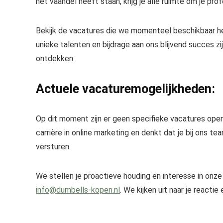
het vaandel heeft staan, krijg je alle ruimte om je pr
Bekijk de vacatures die we momenteel beschikbaar heb
unieke talenten en bijdrage aan ons blijvend succes z
ontdekken.
Actuele vacaturemogelijkheden:
Op dit moment zijn er geen specifieke vacatures open
carrière in online marketing en denkt dat je bij ons te
versturen.
We stellen je proactieve houding en interesse in onze
info@dumbells-kopen.nl
. We kijken uit naar je reacti