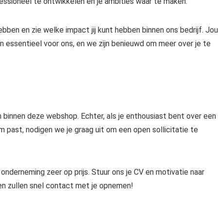
ofessioneel te ontwikkelen en je ambities waar te maken.
ben en zie welke impact jij kunt hebben binnen ons bedrijf. Jo
ijn essentieel voor ons, en we zijn benieuwd om meer over je te
 binnen deze webshop. Echter, als je enthousiast bent over een
am past, nodigen we je graag uit om een open sollicitatie te
 onderneming zeer op prijs. Stuur ons je CV en motivatie naar
e en zullen snel contact met je opnemen!