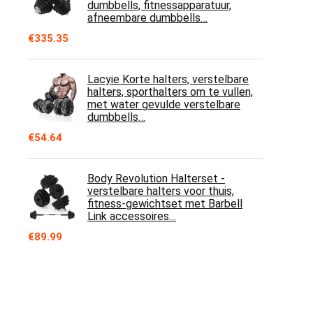
dumbbells, fitnessapparatuur,
afneembare dumbbells…
€
335.35
Lacyie Korte halters, verstelbare
halters, sporthalters om te vullen,
met water gevulde verstelbare
dumbbells…
€
54.64
Body Revolution Halterset -
verstelbare halters voor thuis,
fitness-gewichtset met Barbell
Link accessoires…
€
89.99