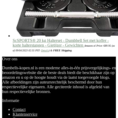
ScSPORTS® 20 kg Halterset - Dumbbell Set met koffer -
korte halterstangen - Gietijzer - Gewichten
Amazon.nl Price:
€
89.95
(as
of 09/04/2023 02:55 PST-
Details
)
&
FREE Shipping
.
Over ons
Dumbells-kopen.nl is een moderne alles-in-één prijsvergelijkings- en
beoordelingswebsite die de beste deals biedt die beschikbaar zijn op
amazon en u op de hoogte houdt via de laatst toegevoegde blogs.
Alle afbeeldingen zijn auteursrechtelijk beschermd door hun
respectievelijke eigenaren. Alle geciteerde inhoud is afgeleid van
hun respectievelijke bronnen.
Informatie
Contact
Klantenservice