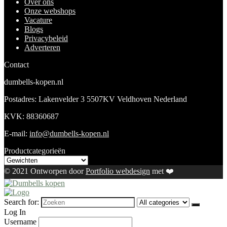
Over ons
Onze webshops
Vacature
Blogs
Privacybeleid
Adverteren
Contact
dumbells-kopen.nl
Postadres: Lakenvelder 3 5507KV Veldhoven Nederland
KVK: 88360687
E-mail:
info@dumbells-kopen.nl
Productcategorieën
© 2021 Ontworpen door
Portfolio webdesign
met ❤️
Search for:
Log In
Username