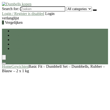
Search for:
Login / Register is disabled
Login
verlanglijst
0
Vergelijken
Dumbells kopen
Gewichten
Halterschijven
Deal van de dag
Blogs
Home
Gewichten
Basic Fit – Dumbbell Set – Dumbbells, Rubber –
Blauw – 2 x 1 kg