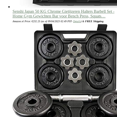
Senshi Japan 50 KG Chrome Gietijzeren Halters Barbell Set -
Home Gym Gewichten Bar voor Bench Press, Squats…
Amazon.nl Price:
€
232.25
(as of 09/04/2023 02:49 PST-
Details
)
&
FREE Shipping
.