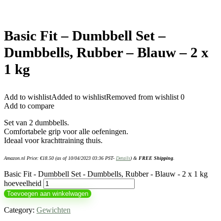
Basic Fit – Dumbbell Set –
Dumbbells, Rubber – Blauw – 2 x
1 kg
Add to wishlist
Added to wishlist
Removed from wishlist
0
Add to compare
Set van 2 dumbbells.
Comfortabele grip voor alle oefeningen.
Ideaal voor krachttraining thuis.
Amazon.nl Price:
€
18.50
(as of 10/04/2023 03:36 PST-
Details
)
&
FREE Shipping
.
Basic Fit - Dumbbell Set - Dumbbells, Rubber - Blauw - 2 x 1 kg
hoeveelheid
Toevoegen aan winkelwagen
Category:
Gewichten