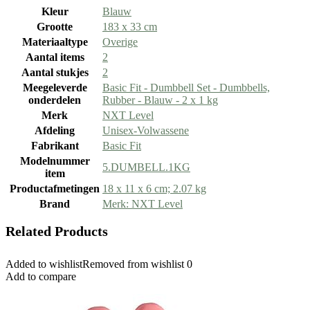
Kleur
‎Blauw
Grootte
‎183 x 33 cm
Materiaaltype
‎Overige
Aantal items
‎2
Aantal stukjes
‎2
Meegeleverde
‎Basic Fit - Dumbbell Set - Dumbbells,
onderdelen
Rubber - Blauw - 2 x 1 kg
Merk
‎NXT Level
Afdeling
‎Unisex-Volwassene
Fabrikant
‎Basic Fit
Modelnummer
‎5.DUMBELL.1KG
item
Productafmetingen
‎18 x 11 x 6 cm; 2.07 kg
Brand
Merk: NXT Level
Related Products
Added to wishlist
Removed from wishlist
0
Add to compare