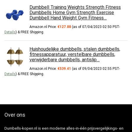
Dumbbell Training Weights Strength Fitness
Dumbbells Home Gym Strength Exercise
Dumbbell Hand Weight Gym Fitness…
Amazon.nl Price:
€
127.88
(as of 07/04/2023 02:50 PST-
Details
)
&
FREE Shipping
.
Huishoudelijke dumbbells, stalen dumbbells,
fitnessapparatuur, verstelbare dumbbells,
verwijderbare dumbbells, antislip…
Amazon.nl Price:
€
539.41
(as of 09/04/2023 02:55 PST-
Details
)
&
FREE Shipping
.
Over ons
Dumbells-kopen.nl is een moderne alles-in-één prijsvergelijkings- en