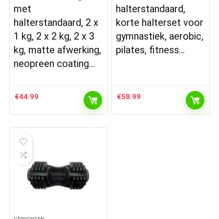
met
halterstandaard,
halterstandaard, 2 x
korte halterset voor
1 kg, 2 x 2 kg, 2 x 3
gymnastiek, aerobic,
kg, matte afwerking,
pilates, fitness…
neopreen coating…
€
44.99
€
58.99