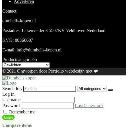
Adverteren
Contact
dumbells-kopen.nl
Postadres: Lakenvelder 3 5507KV Veldhoven Nederland
KVK: 88360687
E-mail:
info@dumbells-kopen.nl
Productcategorieën
© 2021 Ontworpen door
Portfolio webdesign
met ❤️
Search for:
Log In
Username
Password
Lost Password?
Remember me
Login
Compare items