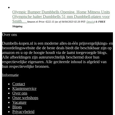
Olympic Bumper Dumbbells Opening, Home Mitness Units
Olympische halter Dumbbells 51 mm Dumbbell-platen voor
Smith…
Amazon.nl Price:
€
222.15
(as of 04/04/2023 02:20 PST-
Details
)
&
FREE
Shipping
.
Over ons
Dumbells-kopen.nl is een moderne alles-in-één prijsvergelijkings- en
beoordelingswebsite die de beste deals biedt die beschikbaar zijn op
amazon en u op de hoogte houdt via de laatst toegevoegde blogs.
Alle afbeeldingen zijn auteursrechtelijk beschermd door hun
respectievelijke eigenaren. Alle geciteerde inhoud is afgeleid van
hun respectievelijke bronnen.
Informatie
Contact
Klantenservice
Over ons
Onze webshops
Vacature
Blogs
Privacybeleid