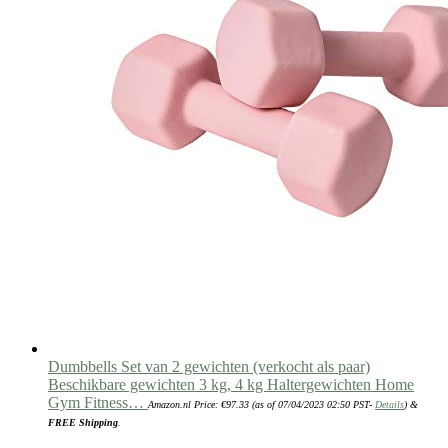
Dumbbells Set van 2 gewichten (verkocht als paar)
Beschikbare gewichten 3 kg, 4 kg Haltergewichten Home
Gym Fitness…
Amazon.nl Price:
€
97.33
(as of 07/04/2023 02:50 PST-
Details
)
&
FREE Shipping
.