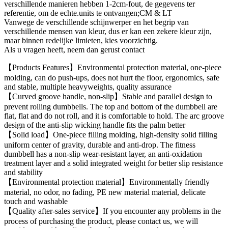
verschillende manieren hebben 1-2cm-fout, de gegevens ter
referentie, om de echte.units te ontvangen;CM & LT
Vanwege de verschillende schijnwerper en het begrip van
verschillende mensen van kleur, dus er kan een zekere kleur zijn,
maar binnen redelijke limieten, kies voorzichtig.
Als u vragen heeft, neem dan gerust contact
【Products Features】Environmental protection material, one-piece
molding, can do push-ups, does not hurt the floor, ergonomics, safe
and stable, multiple heavyweights, quality assurance
【Curved groove handle, non-slip】Stable and parallel design to
prevent rolling dumbbells. The top and bottom of the dumbbell are
flat, flat and do not roll, and it is comfortable to hold. The arc groove
design of the anti-slip wicking handle fits the palm better
【Solid load】One-piece filling molding, high-density solid filling
uniform center of gravity, durable and anti-drop. The fitness
dumbbell has a non-slip wear-resistant layer, an anti-oxidation
treatment layer and a solid integrated weight for better slip resistance
and stability
【Environmental protection material】Environmentally friendly
material, no odor, no fading, PE new material material, delicate
touch and washable
【Quality after-sales service】If you encounter any problems in the
process of purchasing the product, please contact us, we will