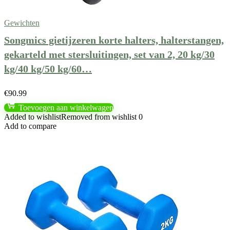
Gewichten
Songmics gietijzeren korte halters, halterstangen,
gekarteld met stersluitingen, set van 2, 20 kg/30
kg/40 kg/50 kg/60…
€
90.99
Toevoegen aan winkelwagen
Added to wishlist
Removed from wishlist
0
Add to compare