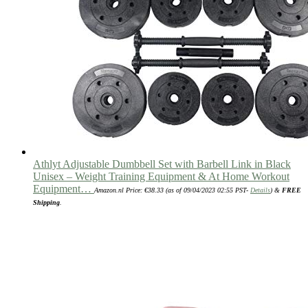
Athlyt Adjustable Dumbbell Set with Barbell Link in Black
Unisex – Weight Training Equipment & At Home Workout
Equipment…
Amazon.nl Price:
€
38.33
(as of 09/04/2023 02:55 PST-
Details
)
&
FREE
Shipping
.