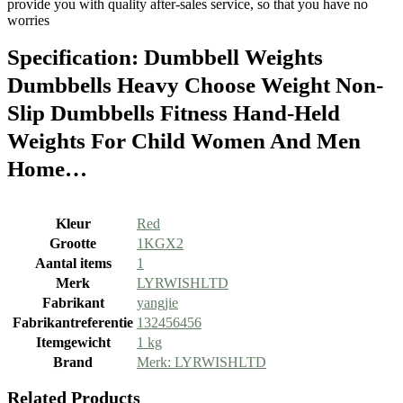
provide you with quality after-sales service, so that you have no
worries
Specification:
Dumbbell Weights
Dumbbells Heavy Choose Weight Non-
Slip Dumbbells Fitness Hand-Held
Weights For Child Women And Men
Home…
Kleur
‎Red
Grootte
‎1KGX2
Aantal items
‎1
Merk
‎LYRWISHLTD
Fabrikant
‎yangjie
Fabrikantreferentie
‎132456456
Itemgewicht
‎1 kg
Brand
Merk: LYRWISHLTD
Related Products