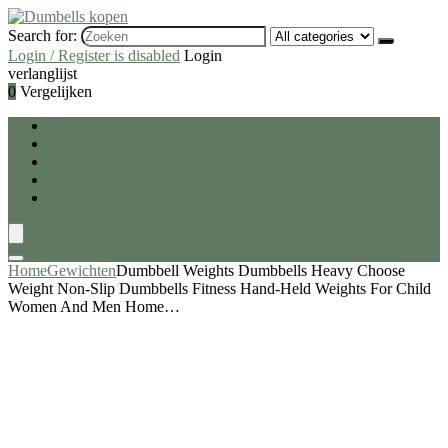
Search for:
Login / Register is disabled
Login
verlanglijst
0
Vergelijken
Dumbells kopen
Gewichten
Halterschijven
Deal van de dag
Blogs
Home
Gewichten
Dumbbell Weights Dumbbells Heavy Choose
Weight Non-Slip Dumbbells Fitness Hand-Held Weights For Child
Women And Men Home…