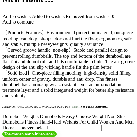
Add to wishlist
Added to wishlist
Removed from wishlist
0
Add to compare
【Products Features】Environmental protection material, one-piece
molding, can do push-ups, does not hurt the floor, ergonomics, safe
and stable, multiple heavyweights, quality assurance
【Curved groove handle, non-slip】Stable and parallel design to
prevent rolling dumbbells. The top and bottom of the dumbbell are
flat, flat and do not roll, and it is comfortable to hold. The arc groove
design of the anti-slip wicking handle fits the palm better
【Solid load】One-piece filling molding, high-density solid filling
uniform center of gravity, durable and anti-drop. The fitness
dumbbell has a non-slip wear-resistant layer, an anti-oxidation
treatment layer and a solid integrated weight for better slip resistance
and stability
Amazon.nl Price:
€
94.02
(as of 07/04/2023 02:50 PST-
Details
)
&
FREE Shipping
.
Dumbbell Weights Dumbbells Heavy Choose Weight Non-Slip
Dumbbells Fitness Hand-Held Weights For Child Women And Men
Home… hoeveelheid
Toevoegen aan winkelwagen