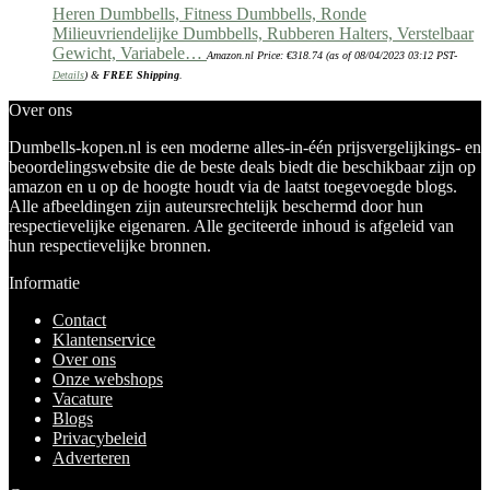
Heren Dumbbells, Fitness Dumbbells, Ronde
Milieuvriendelijke Dumbbells, Rubberen Halters, Verstelbaar
Gewicht, Variabele…
Amazon.nl Price:
€
318.74
(as of 08/04/2023 03:12 PST-
Details
)
&
FREE Shipping
.
Over ons
Dumbells-kopen.nl is een moderne alles-in-één prijsvergelijkings- en
beoordelingswebsite die de beste deals biedt die beschikbaar zijn op
amazon en u op de hoogte houdt via de laatst toegevoegde blogs.
Alle afbeeldingen zijn auteursrechtelijk beschermd door hun
respectievelijke eigenaren. Alle geciteerde inhoud is afgeleid van
hun respectievelijke bronnen.
Informatie
Contact
Klantenservice
Over ons
Onze webshops
Vacature
Blogs
Privacybeleid
Adverteren