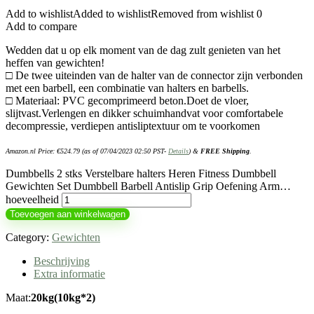
Add to wishlist
Added to wishlist
Removed from wishlist
0
Add to compare
Wedden dat u op elk moment van de dag zult genieten van het
heffen van gewichten!
□ De twee uiteinden van de halter van de connector zijn verbonden
met een barbell, een combinatie van halters en barbells.
□ Materiaal: PVC gecomprimeerd beton.Doet de vloer,
slijtvast.Verlengen en dikker schuimhandvat voor comfortabele
decompressie, verdiepen antisliptextuur om te voorkomen
Amazon.nl Price:
€
524.79
(as of 07/04/2023 02:50 PST-
Details
)
&
FREE Shipping
.
Dumbbells 2 stks Verstelbare halters Heren Fitness Dumbbell
Gewichten Set Dumbbell Barbell Antislip Grip Oefening Arm…
hoeveelheid
Toevoegen aan winkelwagen
Category:
Gewichten
Beschrijving
Extra informatie
Maat:
20kg(10kg*2)