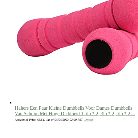
Halters Een Paar Kleine Dumbbells Voor Dames Dumbbells
Van Schuim Met Hoge Dichtheid 1.5lb * 2, 3lb * 2, 5lb * 2…
Amazon.nl Price:
€
98.11
(as of 04/04/2023 02:20 PST-
Details
)