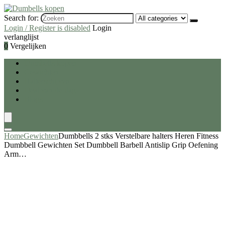
Search for:
Login / Register is disabled
Login
verlanglijst
0
Vergelijken
Dumbells kopen
Gewichten
Halterschijven
Deal van de dag
Blogs
Home
Gewichten
Dumbbells 2 stks Verstelbare halters Heren Fitness
Dumbbell Gewichten Set Dumbbell Barbell Antislip Grip Oefening
Arm…