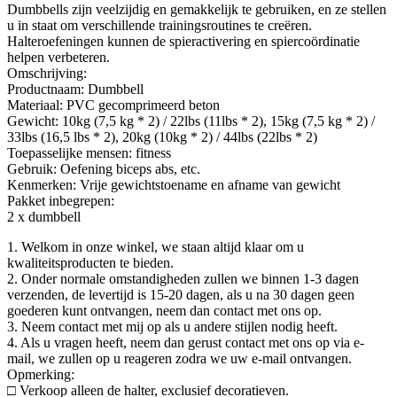
Dumbbells zijn veelzijdig en gemakkelijk te gebruiken, en ze stellen
u in staat om verschillende trainingsroutines te creëren.
Halteroefeningen kunnen de spieractivering en spiercoördinatie
helpen verbeteren.
Omschrijving:
Productnaam: Dumbbell
Materiaal: PVC gecomprimeerd beton
Gewicht: 10kg (7,5 kg * 2) / 22lbs (11lbs * 2), 15kg (7,5 kg * 2) /
33lbs (16,5 lbs * 2), 20kg (10kg * 2) / 44lbs (22lbs * 2)
Toepasselijke mensen: fitness
Gebruik: Oefening biceps abs, etc.
Kenmerken: Vrije gewichtstoename en afname van gewicht
Pakket inbegrepen:
2 x dumbbell
1. Welkom in onze winkel, we staan ​​altijd klaar om u
kwaliteitsproducten te bieden.
2. Onder normale omstandigheden zullen we binnen 1-3 dagen
verzenden, de levertijd is 15-20 dagen, als u na 30 dagen geen
goederen kunt ontvangen, neem dan contact met ons op.
3. Neem contact met mij op als u andere stijlen nodig heeft.
4. Als u vragen heeft, neem dan gerust contact met ons op via e-
mail, we zullen op u reageren zodra we uw e-mail ontvangen.
Opmerking:
□ Verkoop alleen de halter, exclusief decoratieven.