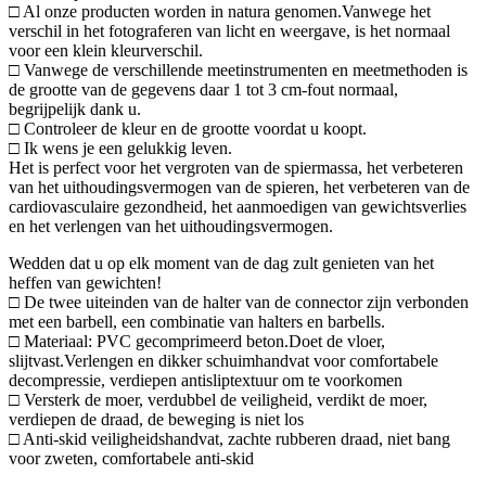
□ Al onze producten worden in natura genomen.Vanwege het
verschil in het fotograferen van licht en weergave, is het normaal
voor een klein kleurverschil.
□ Vanwege de verschillende meetinstrumenten en meetmethoden is
de grootte van de gegevens daar 1 tot 3 cm-fout normaal,
begrijpelijk dank u.
□ Controleer de kleur en de grootte voordat u koopt.
□ Ik wens je een gelukkig leven.
Het is perfect voor het vergroten van de spiermassa, het verbeteren
van het uithoudingsvermogen van de spieren, het verbeteren van de
cardiovasculaire gezondheid, het aanmoedigen van gewichtsverlies
en het verlengen van het uithoudingsvermogen.
Wedden dat u op elk moment van de dag zult genieten van het
heffen van gewichten!
□ De twee uiteinden van de halter van de connector zijn verbonden
met een barbell, een combinatie van halters en barbells.
□ Materiaal: PVC gecomprimeerd beton.Doet de vloer,
slijtvast.Verlengen en dikker schuimhandvat voor comfortabele
decompressie, verdiepen antisliptextuur om te voorkomen
□ Versterk de moer, verdubbel de veiligheid, verdikt de moer,
verdiepen de draad, de beweging is niet los
□ Anti-skid veiligheidshandvat, zachte rubberen draad, niet bang
voor zweten, comfortabele anti-skid