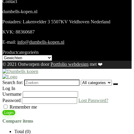
Contact
dumbells-kopen.nl
Postadres: Lakenvelder 3 5507KV Veldhoven Nederland
KVK: 88360687
E-mail:
info@dumbells-kopen.nl
Productcategorieën
© 2021 Ontworpen door
Portfolio webdesign
met ❤️
Search for:
Log In
Username
Password
Lost Password?
Remember me
Login
Compare items
Total (
0
)