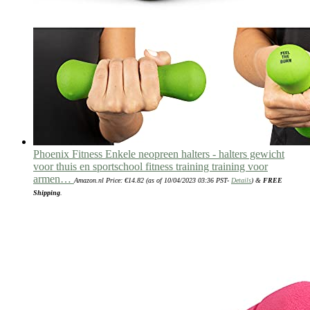
Phoenix Fitness Enkele neopreen halters - halters gewicht
voor thuis en sportschool fitness training training voor
armen…
Amazon.nl Price:
€
14.82
(as of 10/04/2023 03:36 PST-
Details
)
&
FREE
Shipping
.