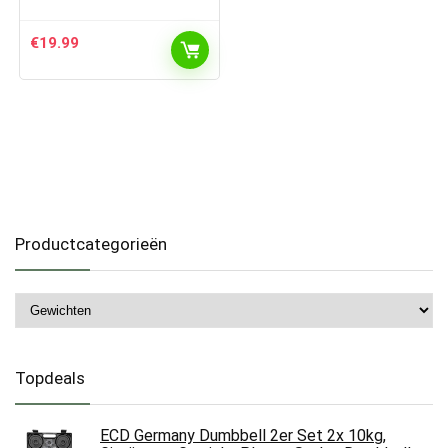
€
19.99
Productcategorieën
Topdeals
ECD Germany Dumbbell 2er Set 2x 10kg,