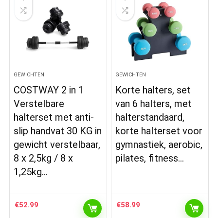
GEWICHTEN
GEWICHTEN
COSTWAY 2 in 1
Korte halters, set
Verstelbare
van 6 halters, met
halterset met anti-
halterstandaard,
slip handvat 30 KG in
korte halterset voor
gewicht verstelbaar,
gymnastiek, aerobic,
8 x 2,5kg / 8 x
pilates, fitness…
1,25kg…
€
52.99
€
58.99