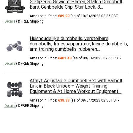
Gietijzeren Gewicht Platen, Stalen Dumbbell
Bars, Geribbelde Grip, Star Lock, 8…
Amazon.nl Price:
€
89.99
(as of 10/04/2023 03:36 PST-
Details
)
&
FREE Shipping
.
Huishoudelijke dumbbells, verstelbare
dumbbells, fitnessapparatuur, kleine dumbbells,
arm training dumbbells, rubberen…
Amazon.nl Price:
€
401.43
(as of 09/04/2023 02:55 PST-
Details
)
&
FREE Shipping
.
Athlyt Adjustable Dumbbell Set with Barbell
Link in Black Unisex – Weight Training
Equipment & At Home Workout Equipment…
Amazon.nl Price:
€
38.33
(as of 09/04/2023 02:55 PST-
Details
)
&
FREE Shipping
.