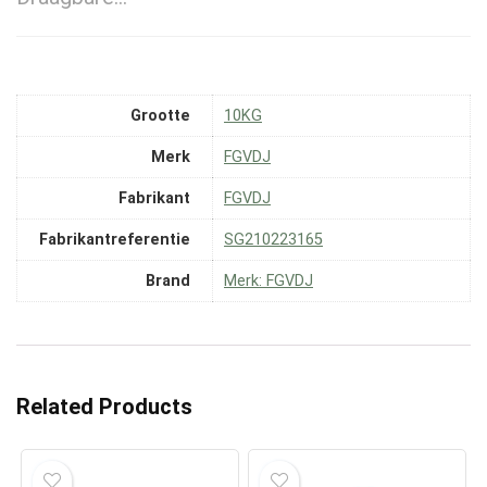
Grootte
‎10KG
Merk
‎FGVDJ
Fabrikant
‎FGVDJ
Fabrikantreferentie
‎SG210223165
Brand
Merk: FGVDJ
Related Products