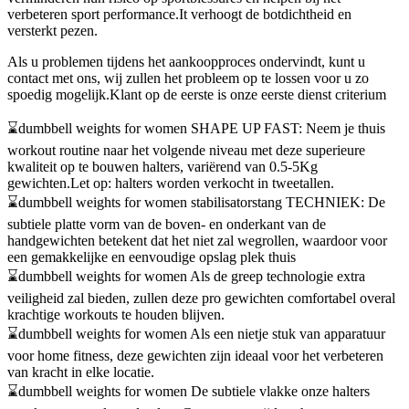
verbeteren sport performance.It verhoogt de botdichtheid en
versterkt pezen.
Als u problemen tijdens het aankoopproces ondervindt, kunt u
contact met ons, wij zullen het probleem op te lossen voor u zo
spoedig mogelijk.Klant op de eerste is onze eerste dienst criterium
⌛dumbbell weights for women SHAPE UP FAST: Neem je thuis
workout routine naar het volgende niveau met deze superieure
kwaliteit op te bouwen halters, variërend van 0.5-5Kg
gewichten.Let op: halters worden verkocht in tweetallen.
⌛dumbbell weights for women stabilisatorstang TECHNIEK: De
subtiele platte vorm van de boven- en onderkant van de
handgewichten betekent dat het niet zal wegrollen, waardoor voor
een gemakkelijke en eenvoudige opslag plek thuis
⌛dumbbell weights for women Als de greep technologie extra
veiligheid zal bieden, zullen deze pro gewichten comfortabel overal
krachtige workouts te houden blijven.
⌛dumbbell weights for women Als een nietje stuk van apparatuur
voor home fitness, deze gewichten zijn ideaal voor het verbeteren
van kracht in elke locatie.
⌛dumbbell weights for women De subtiele vlakke onze halters