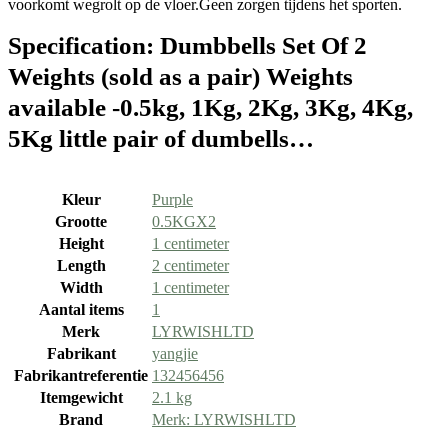
voorkomt wegrolt op de vloer.Geen zorgen tijdens het sporten.
Specification:
Dumbbells Set Of 2
Weights (sold as a pair) Weights
available -0.5kg, 1Kg, 2Kg, 3Kg, 4Kg,
5Kg little pair of dumbells…
Kleur
‎Purple
Grootte
‎0.5KGX2
Height
‎1 centimeter
Length
‎2 centimeter
Width
‎1 centimeter
Aantal items
‎1
Merk
‎LYRWISHLTD
Fabrikant
‎yangjie
Fabrikantreferentie
‎132456456
Itemgewicht
‎2.1 kg
Brand
Merk: LYRWISHLTD