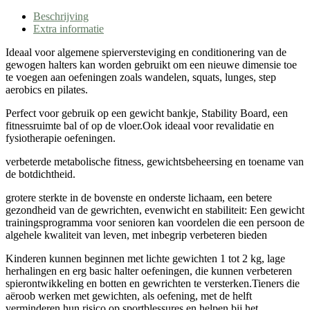
Beschrijving
Extra informatie
Ideaal voor algemene spierversteviging en conditionering van de
gewogen halters kan worden gebruikt om een ​​nieuwe dimensie toe
te voegen aan oefeningen zoals wandelen, squats, lunges, step
aerobics en pilates.
Perfect voor gebruik op een gewicht bankje, Stability Board, een
fitnessruimte bal of op de vloer.Ook ideaal voor revalidatie en
fysiotherapie oefeningen.
verbeterde metabolische fitness, gewichtsbeheersing en toename van
de botdichtheid.
grotere sterkte in de bovenste en onderste lichaam, een betere
gezondheid van de gewrichten, evenwicht en stabiliteit: Een gewicht
trainingsprogramma voor senioren kan voordelen die een persoon de
algehele kwaliteit van leven, met inbegrip verbeteren bieden
Kinderen kunnen beginnen met lichte gewichten 1 tot 2 kg, lage
herhalingen en erg basic halter oefeningen, die kunnen verbeteren
spierontwikkeling en botten en gewrichten te versterken.Tieners die
aëroob werken met gewichten, als oefening, met de helft
verminderen hun risico op sportblessures en helpen bij het