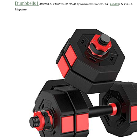
Dumbbells |
Amazon.nl Price:
€
120.70
(as of 04/04/2023 02:20 PST-
Details
)
&
FREE
Shipping
.