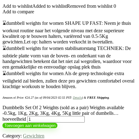
Add to wishlist
Added to wishlist
Removed from wishlist
0
Add to compare
⌛dumbbell weights for women SHAPE UP FAST: Neem je thuis
workout routine naar het volgende niveau met deze superieure
kwaliteit op te bouwen halters, variërend van 0.5-5Kg
gewichten.Let op: halters worden verkocht in tweetallen.
⌛dumbbell weights for women stabilisatorstang TECHNIEK: De
subtiele platte vorm van de boven- en onderkant van de
handgewichten betekent dat het niet zal wegrollen, waardoor voor
een gemakkelijke en eenvoudige opslag plek thuis
⌛dumbbell weights for women Als de greep technologie extra
veiligheid zal bieden, zullen deze pro gewichten comfortabel overal
krachtige workouts te houden blijven.
Amazon.nl Price:
€
24.27
(as of 09/04/2023 02:55 PST-
Details
)
&
FREE Shipping
.
Dumbbells Set Of 2 Weights (sold as a pair) Weights available
-0.5kg, 1Kg, 2Kg, 3Kg, 4Kg, 5Kg little pair of dumbells…
hoeveelheid
Toevoegen aan winkelwagen
Category:
Gewichten