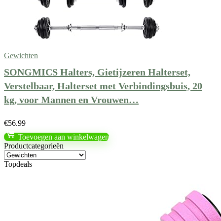
Gewichten
SONGMICS Halters, Gietijzeren Halterset,
Verstelbaar, Halterset met Verbindingsbuis, 20
kg, voor Mannen en Vrouwen…
€
56.99
Toevoegen aan winkelwagen
Productcategorieën
Topdeals