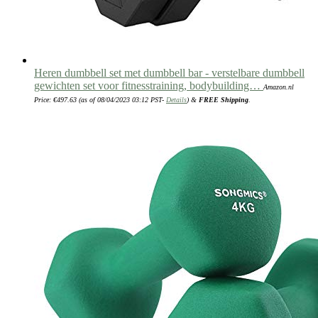
Heren dumbbell set met dumbbell bar - verstelbare dumbbell
gewichten set voor fitnesstraining, bodybuilding…
Amazon.nl
Price:
€
497.63
(as of 08/04/2023 03:12 PST-
Details
)
&
FREE Shipping
.