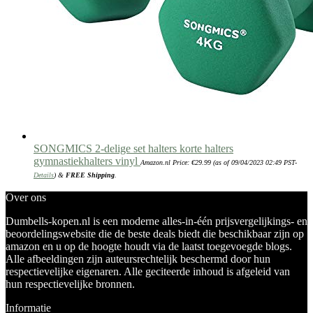
SONGMICS 2-delige set halters korte halters
gymnastiekhalters vinyl
Amazon.nl Price:
€
29.99
(as of 09/04/2023 02:49 PST-
Details
)
&
FREE Shipping
.
Over ons
Dumbells-kopen.nl is een moderne alles-in-één prijsvergelijkings- en
beoordelingswebsite die de beste deals biedt die beschikbaar zijn op
amazon en u op de hoogte houdt via de laatst toegevoegde blogs.
Alle afbeeldingen zijn auteursrechtelijk beschermd door hun
respectievelijke eigenaren. Alle geciteerde inhoud is afgeleid van
hun respectievelijke bronnen.
Informatie