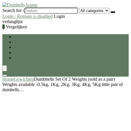
Search for:
Login / Register is disabled
Login
verlanglijst
0
Vergelijken
Dumbells kopen
Gewichten
Halterschijven
Deal van de dag
Blogs
Home
Gewichten
Dumbbells Set Of 2 Weights (sold as a pair)
Weights available -0.5kg, 1Kg, 2Kg, 3Kg, 4Kg, 5Kg little pair of
dumbells…