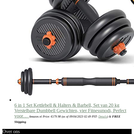
6 in 1 Set Kettlebell & Halters & Barbell, Set van 20 kg
Verstelbare Dumbbell Gewichten, vier Fitnessmodi, Perfect
voor…
Amazon.nl Price:
€
179.98
(as of 09/04/2023 02:49 PST-
Details
)
&
FREE
Shipping
.
Over ons