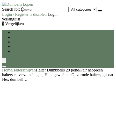
Search for:
Login / Register is disabled
Login
verlanglijst
0
Vergelijken
Dumbells kopen
Gewichten
Halterschijven
Deal van de dag
Blogs
Home
Halterschijven
Halter Dumbbells 20 pond/Pair neopreen
halters en verzamelingen, Handgewichten Gevormde halters, gecoat
Hex dumbell…