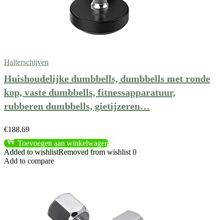
Halterschijven
Huishoudelijke dumbbells, dumbbells met ronde
kop, vaste dumbbells, fitnessapparatuur,
rubberen dumbbells, gietijzeren…
€
188.69
Toevoegen aan winkelwagen
Added to wishlist
Removed from wishlist
0
Add to compare