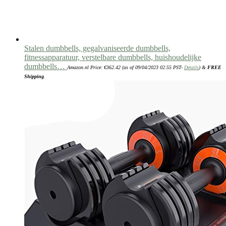
Stalen dumbbells, gegalvaniseerde dumbbells,
fitnessapparatuur, verstelbare dumbbells, huishoudelijke
dumbbells…
Amazon.nl Price:
€
362.42
(as of 09/04/2023 02:55 PST-
Details
)
&
FREE
Shipping
.