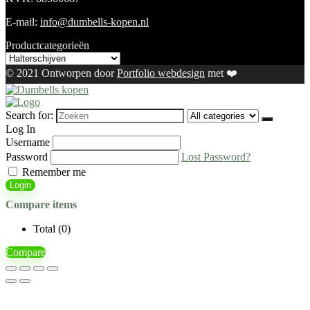
E-mail:
info@dumbells-kopen.nl
Productcategorieën
© 2021 Ontworpen door
Portfolio webdesign
met ❤️
Search for:
Log In
Username
Password
Lost Password?
Remember me
Login
Compare items
Total (
0
)
Compare