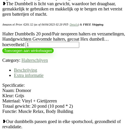
❥The Dumbbell is licht van gewicht, waardoor het draagbaar,
gemakkelijk te gebruiken en makkelijk op te bergen en het vereist
geen batterijen of macht.
Amazon.nl Price:
€
201.52
(as of 04/04/2023 02:20 PST-
Details
)
&
FREE Shipping
.
Halter Dumbbells 20 pond/Pair neopreen halters en verzamelingen,
Handgewichten Gevormde halters, gecoat Hex dumbell…
hoeveelheid
Toevoegen aan winkelwagen
Category:
Halterschijven
Beschrijving
Extra informatie
Specificatie:
Naam: Domoor
Kleur: Grijs
Materiaal: Vinyl + Gietijzeren
Totaal gewicht: 20 pond (10 pond * 2)
Functie: Muscle Relax, Body Building
❥Our dumbbells passen goed in elke sportschool, gezondheid of
revalidatie.