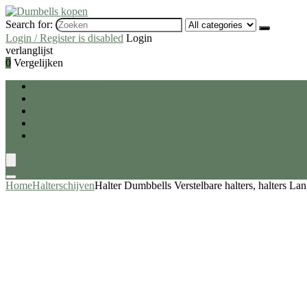
Search for:
Login / Register is disabled
Login
verlanglijst
0
Vergelijken
Dumbells kopen
Gewichten
Halterschijven
Deal van de dag
Blogs
Home
Halterschijven
Halter Dumbbells Verstelbare halters, halters L