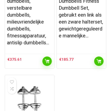
dumbbells,
Dumbbells Fitness
verstelbare
Dumbbell Set,
dumbbells,
gebruikt een link als
milieuvriendelijke
een zware halterset,
dumbbells,
gewichtgereguleerd
fitnessapparatuur,
e mannelijke…
antislip dumbbells…
€
375.61
€
185.77