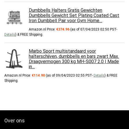
Dumbbells Halters Gratis Gewichten
Dumbbells Gewicht Set Plating Coated Cast
Iron Dumbbell Pair voor Gym Home…
Amazon.nl Price:
€
374.96
(as of 07/04/2023 02:50 PST-
Details
)
&
FREE Shipping
.
Marbo Sport multistandaard voor
halterschijven, dumbbells en bars zwart Max.
Draagvermogen 300 kg MH-S007 2.0 | Made
in…
Amazon.nl Price:
€
114.90
(as of 09/04/2023 02:55 PST-
Details
)
&
FREE
Shipping
.
Over ons