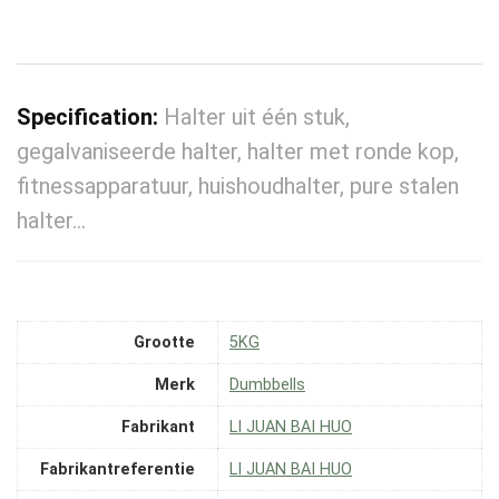
Specification:
Halter uit één stuk,
gegalvaniseerde halter, halter met ronde kop,
fitnessapparatuur, huishoudhalter, pure stalen
halter…
Grootte
‎5KG
Merk
‎Dumbbells
Fabrikant
‎LI JUAN BAI HUO
Fabrikantreferentie
‎LI JUAN BAI HUO