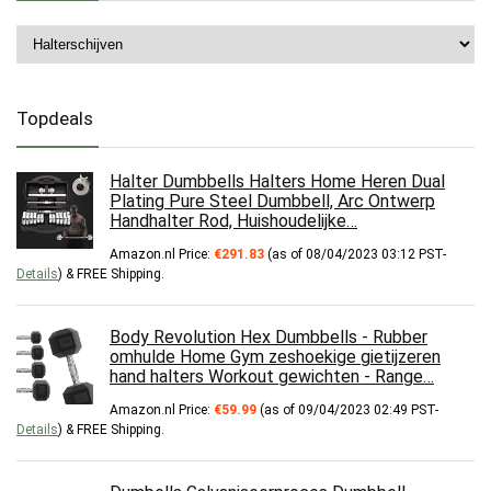
Topdeals
Halter Dumbbells Halters Home Heren Dual
Plating Pure Steel Dumbbell, Arc Ontwerp
Handhalter Rod, Huishoudelijke…
Amazon.nl Price:
€
291.83
(as of 08/04/2023 03:12 PST-
Details
)
&
FREE Shipping
.
Body Revolution Hex Dumbbells - Rubber
omhulde Home Gym zeshoekige gietijzeren
hand halters Workout gewichten - Range…
Amazon.nl Price:
€
59.99
(as of 09/04/2023 02:49 PST-
Details
)
&
FREE Shipping
.