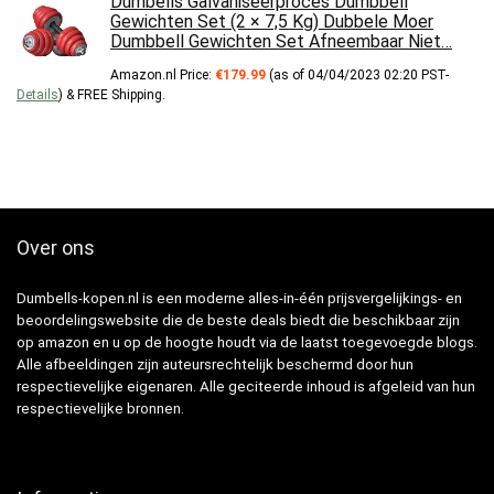
Dumbells Galvaniseerproces Dumbbell
Gewichten Set (2 × 7,5 Kg) Dubbele Moer
Dumbbell Gewichten Set Afneembaar Niet…
Amazon.nl Price:
€
179.99
(as of 04/04/2023 02:20 PST-
Details
)
&
FREE Shipping
.
Over ons
Dumbells-kopen.nl is een moderne alles-in-één prijsvergelijkings- en
beoordelingswebsite die de beste deals biedt die beschikbaar zijn
op amazon en u op de hoogte houdt via de laatst toegevoegde blogs.
Alle afbeeldingen zijn auteursrechtelijk beschermd door hun
respectievelijke eigenaren. Alle geciteerde inhoud is afgeleid van hun
respectievelijke bronnen.