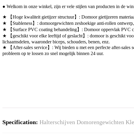
● Welkom in onze winkel, zijn er vele stijlen van producten in de wi
★ 【Hoge kwaliteit gietijzer structuur】: Domoor gietijzeren materiaal
★ 【Stableness】: domoorgewichten zeshoekige anti-rollen ontwerp, sta
★ 【Surface PVC coating behandeling】: Domoor oppervlak PVC coatin
★ 【geschikt voor elke leeftijd of geslacht】: domoor is geschikt voor 
lichaamsdelen, waaronder biceps, schouders, benen, enz.
★ 【After-sales service】: Wij bieden u met een perfecte after-sales 
probleem op te lossen zo snel mogelijk binnen 24 uur.
Specification:
Halterschijven Domorengewichten Kle