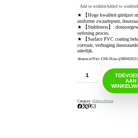
Add to wishlist
Added to wishlist
★ 【Hoge kwaliteit gietijzer st
uniforme zwaartepunt, duurzaam
★ 【Stableness】: domoorgewicht
oefening proces.
★ 【Surface PVC coating beha
corrosie, verhoging duurzaamh
uiterlijk.
Amazon.nl Price:
€
106.18
(as of 08/04/2023
TOEVOE
AAN
WINKELW
Category:
Halterschijven