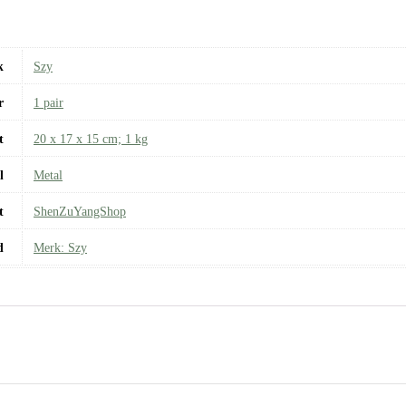
k
‎Szy
r
‎1 pair
t
‎20 x 17 x 15 cm; 1 kg
l
‎Metal
t
‎ShenZuYangShop
d
Merk: Szy