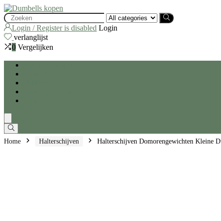
Search
for:
Login / Register is disabled
Login
verlanglijst
0
Vergelijken
Dumbells kopen
Gewichten
Halterschijven
Deal van de dag
Blogs
Home
Halterschijven
Halterschijven Domorengewichten Kleine D