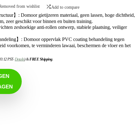
Removed from wishlist
Add to compare
ructuur】: Domoor gietijzeren materiaal, geen lassen, hoge dichtheid,
, zeer geschikt voor binnen en buiten training.
en zeshoekige anti-rollen ontwerp, stabiele plaatsing, veiliger
ndeling】: Domoor oppervlak PVC coating behandeling tegen
eid voorkomen, te verminderen lawaai, beschermen de vloer en het
 03:12 PST-
Details
)
&
FREE Shipping
.
GEN
AGEN