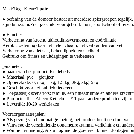
Maat:
2kg
| Kleur:
1 pair
● oefening van de domoor bestaat uit meerdere spiergroepen tegelijk,
zijn duurzaam.Zeer geschikt voor gebruik thuis, sportschool of reizen.
● Functies
Verbetering van kracht, uithoudingsvermogen en coördinatie
Aerobic oefening door het hele lichaam, het verbranden van vet.
Verbetering van atletisch, behendigheid en snelheid
Gebruikt om fitness en uitdagingen te verbeteren
parameter:
● naam van het product: Kettlebells
● Materiaal: pvc + gietijzer
● Oppervlakte: 0,5 kg, 1 kg, 1,5 kg, 2kg, 3kg, 5kg
● Geschikt voor het publiek: iedereen
● Toepasselijk scenario’s: familie, een fitnessruimte en andere krachtt
● Producten lijst: Alleen Kettlebells * 1 paar, andere producten zijn r
● Levertijd: 10-20 werkdagen.
Voorzorgsmaatregelen:
● Als gevolg van handmatige meting, het product heeft een fout van 
● Vanwege de verschillende opnameprogramma verlichting en andere sch
● Warme herinnering: Als u nog niet de goederen binnen 30 dagen ont