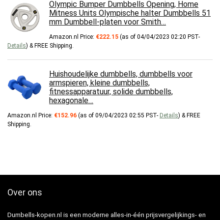
Olympic Bumper Dumbbells Opening, Home
Mitness Units Olympische halter Dumbbells 51
mm Dumbbell-platen voor Smith…
Amazon.nl Price:
€
222.15
(as of 04/04/2023 02:20 PST-
Details
)
&
FREE Shipping
.
Huishoudelijke dumbbells, dumbbells voor
armspieren, kleine dumbbells,
fitnessapparatuur, solide dumbbells,
hexagonale…
Amazon.nl Price:
€
152.96
(as of 09/04/2023 02:55 PST-
Details
)
&
FREE
Shipping
.
Over ons
Dumbells-kopen.nl is een moderne alles-in-één prijsvergelijkings- en