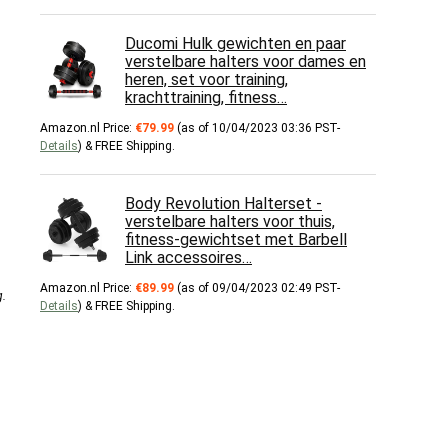
Ducomi Hulk gewichten en paar
verstelbare halters voor dames en
heren, set voor training,
krachttraining, fitness…
Amazon.nl Price:
€
79.99
(as of 10/04/2023 03:36 PST-
Details
)
&
FREE Shipping
.
Body Revolution Halterset -
verstelbare halters voor thuis,
fitness-gewichtset met Barbell
Link accessoires…
Amazon.nl Price:
€
89.99
(as of 09/04/2023 02:49 PST-
g
.
Details
)
&
FREE Shipping
.