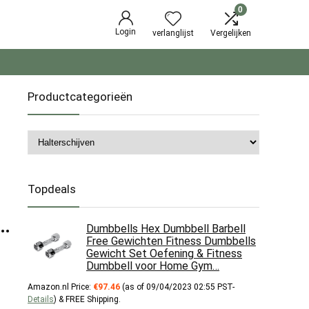
0
Login
verlanglijst
Vergelijken
Productcategorieën
Topdeals
g…
Dumbbells Hex Dumbbell Barbell
Free Gewichten Fitness Dumbbells
Gewicht Set Oefening & Fitness
Dumbbell voor Home Gym…
Amazon.nl Price:
€
97.46
(as of 09/04/2023 02:55 PST-
Details
)
&
FREE Shipping
.