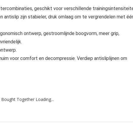
ltercombinaties, geschikt voor verschillende trainingsintensiteit
 antislip zijn stabieler, druk omlaag om te vergrendelen met éé
rgonomisch ontwerp, gestroomlijnde boogvorm, meer grip,
riendelijk.
 ontwerp.
chuim voor comfort en decompressie. Verdiep antisliplijnen om
 Bought Together Loading...