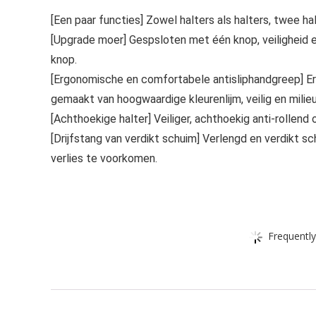
[Een paar functies] Zowel halters als halters, twee ha
[Upgrade moer] Gespsloten met één knop, veiligheid en
knop.
[Ergonomische en comfortabele antisliphandgreep] E
gemaakt van hoogwaardige kleurenlijm, veilig en milieuv
[Achthoekige halter] Veiliger, achthoekig anti-rollend
[Drijfstang van verdikt schuim] Verlengd en verdikt s
verlies te voorkomen.
Frequently