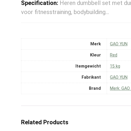
Specification:
Heren dumbbell set met dum
voor fitnesstraining, bodybuilding…
Merk
‎GAO YUN
Kleur
‎Red
Itemgewicht
‎15 kg
Fabrikant
‎GAO YUN
Brand
Merk: GAO
Related Products