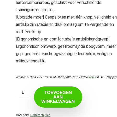
haltercombinaties, geschikt voor verschillende
trainingsintensiteiten.
[Upgrade moer] Gespsloten met één knop, veiligheid en
antislip zijn stabieler, druk omlaag om te vergrendelen
met één knop.
[Ergonomische en comfortabele antisliphandgreep]
Ergonomisch ontwerp, gestroomlijnde boogvorm, meer
grip, gemaakt van hoogwaardige kleurenlijm, veilig en
milieuvriendelijk.
Amazon.nl Price:
€
497.63
(as of 08/04/2023 03:12 PST-
Details
)
&
FREE Shippin
TOEVOEGEN
AAN
WINKELWAGEN
Category:
Halterschijven