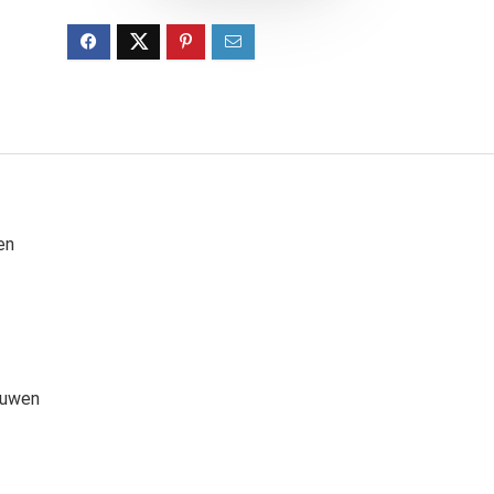
en
ouwen