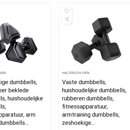
VEN
HALTERSCHIJVEN
ige dumbbells,
Vaste dumbbells,
ber beklede
huishoudelijke dumbbells,
s, huishoudelijke
rubberen dumbbells,
ls,
fitnessapparatuur,
pparatuur, arm
armtraining dumbbells,
 dumbbells…
zeshoekige…