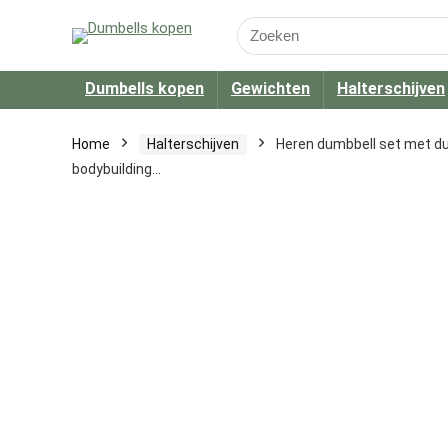
Search
for:
Dumbells kopen
Gewichten
Halterschijven
Home
Halterschijven
Heren dumbbell set met dum
bodybuilding…