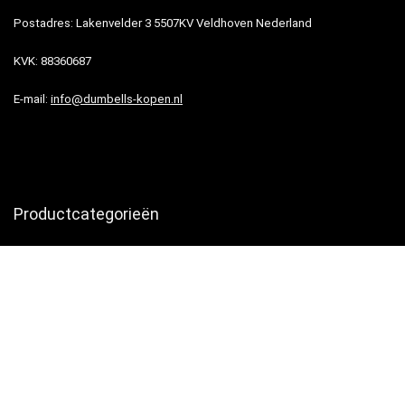
Postadres: Lakenvelder 3 5507KV Veldhoven Nederland
KVK: 88360687
E-mail:
info@dumbells-kopen.nl
Productcategorieën
© 2021 Ontworpen door
Portfolio webdesign
met ❤️