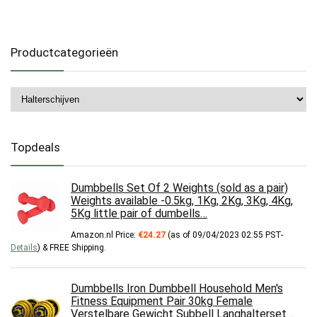
Productcategorieën
Topdeals
Dumbbells Set Of 2 Weights (sold as a pair)
Weights available -0.5kg, 1Kg, 2Kg, 3Kg, 4Kg,
5Kg little pair of dumbells…
Amazon.nl Price:
€
24.27
(as of 09/04/2023 02:55 PST-
Details
)
&
FREE Shipping
.
Dumbbells Iron Dumbbell Household Men's
Fitness Equipment Pair 30kg Female
Verstelbare Gewicht Subbell Langhalterset…