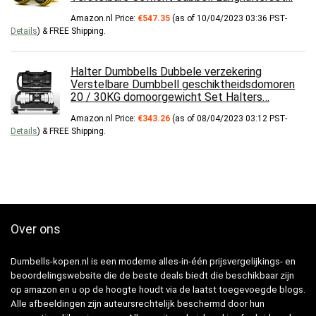
Amazon.nl Price:
€
547.35
(as of 10/04/2023 03:36 PST-
Details
)
&
FREE Shipping
.
Halter Dumbbells Dubbele verzekering
Verstelbare Dumbbell geschiktheidsdomoren
20 / 30KG domoorgewicht Set Halters…
Amazon.nl Price:
€
343.26
(as of 08/04/2023 03:12 PST-
Details
)
&
FREE Shipping
.
Over ons
Dumbells-kopen.nl is een moderne alles-in-één prijsvergelijkings- en
beoordelingswebsite die de beste deals biedt die beschikbaar zijn
op amazon en u op de hoogte houdt via de laatst toegevoegde blogs.
Alle afbeeldingen zijn auteursrechtelijk beschermd door hun