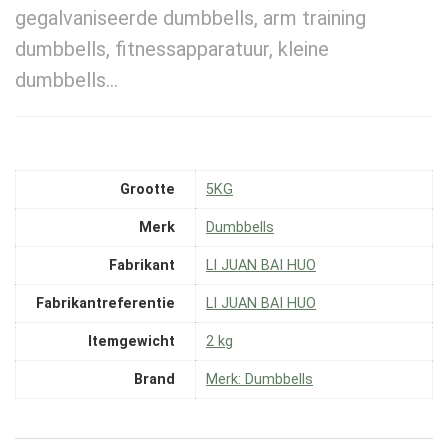
gegalvaniseerde dumbbells, arm training
dumbbells, fitnessapparatuur, kleine
dumbbells…
Grootte
‎5KG
Merk
‎Dumbbells
Fabrikant
‎LI JUAN BAI HUO
Fabrikantreferentie
‎LI JUAN BAI HUO
Itemgewicht
‎2 kg
Brand
Merk: Dumbbells