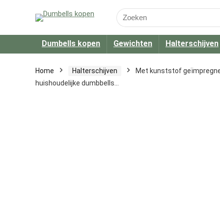
Search
for:
Dumbells kopen
Gewichten
Halterschijven
Home
Halterschijven
Met kunststof geïmpregnee
huishoudelijke dumbbells…