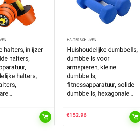
VEN
HALTERSCHIJVEN
halters, in ijzer
Huishoudelijke dumbbells,
de halters,
dumbbells voor
pparatuur,
armspieren, kleine
elijke halters,
dumbbells,
alters,
fitnessapparatuur, solide
bare…
dumbbells, hexagonale…
€
152.96