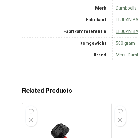
Merk
‎Dumbbells
Fabrikant
‎LI JUAN B
Fabrikantreferentie
‎LI JUAN B
Itemgewicht
‎500 gram
Brand
Merk: Dumb
Related Products