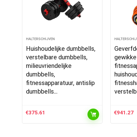
HALTERSCHIJVEN
HALTERSCHIJ
Huishoudelijke dumbbells,
Geverfde 
verstelbare dumbbells,
gewikkel
milieuvriendelijke
fitnessa
dumbbells,
huishoud
fitnessapparatuur, antislip
fitnessh
dumbbells…
verstel
€
375.61
€
941.27