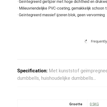
· Geïntegreerd gietijzer met hoge dichtheid en drukw
· Milieuvriendelijke PVC-coating, gemakkelijk schoon
· Geïntegreerd massief ijzeren blok, geen vervorming
Frequently
Specification:
Met kunststof geïmpregneer
dumbbells, huishoudelijke dumbbells…
Grootte
‎0.5KG