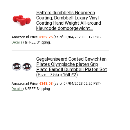
Halters dumbbells Neopreen
Coating, Dumbbell Luxury Vinyl
Coating Hand Weight All-around
kleurcode domoorgewicht…
Amazon.nl Price:
€
152.26
(as of 08/04/2023 03:12 PST-
Details
)
&
FREE Shipping
.
Gegalvaniseerd Coated Gewichten
Plates Olympische platen Grip
Plate Barbell Dumbbell Platen Set
(Size : 7.5kg/16lb*2)
Amazon.nl Price:
€
348.08
(as of 04/04/2023 02:20 PST-
Details
)
&
FREE Shipping
.