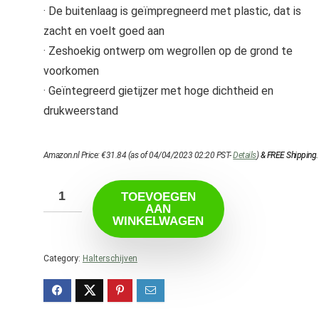
· De buitenlaag is geïmpregneerd met plastic, dat is
zacht en voelt goed aan
· Zeshoekig ontwerp om wegrollen op de grond te
voorkomen
· Geïntegreerd gietijzer met hoge dichtheid en
drukweerstand
Amazon.nl Price:
€
31.84
(as of 04/04/2023 02:20 PST-
Details
)
&
FREE Shipping
.
TOEVOEGEN
AAN
WINKELWAGEN
Category:
Halterschijven