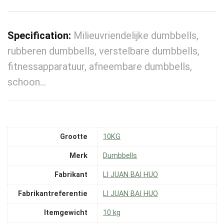
Specification:
Milieuvriendelijke dumbbells,
rubberen dumbbells, verstelbare dumbbells,
fitnessapparatuur, afneembare dumbbells,
schoon…
Grootte
‎10KG
Merk
‎Dumbbells
Fabrikant
‎LI JUAN BAI HUO
Fabrikantreferentie
‎LI JUAN BAI HUO
Itemgewicht
‎10 kg