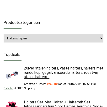
Productcategorieën
Topdeals
Zuiver stalen halters, vaste halters, halters met
ronde kop, gegalvaniseerde halters, roestvrij
stalen halters…
Amazon.nl Price:
€
240.82
(as of 09/04/2023 02:55 PST-
Details
)
&
FREE Shipping
.
Halters Set Met Halter + Halterrek Set
Fitnessapparatuur Voor Dames Aerobics, Yoga-