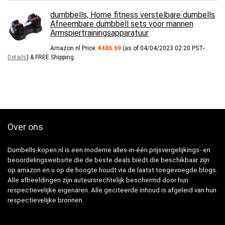
dumbbells, Home fitness verstelbare dumbells
Afneembare dumbbell sets voor mannen
Armspiertrainingsapparatuur
Amazon.nl Price:
€
486.69
(as of 04/04/2023 02:20 PST-
Details
)
&
FREE Shipping
.
Over ons
Dumbells-kopen.nl is een moderne alles-in-één prijsvergelijkings- en
beoordelingswebsite die de beste deals biedt die beschikbaar zijn
op amazon en u op de hoogte houdt via de laatst toegevoegde blogs.
Alle afbeeldingen zijn auteursrechtelijk beschermd door hun
respectievelijke eigenaren. Alle geciteerde inhoud is afgeleid van hun
respectievelijke bronnen.