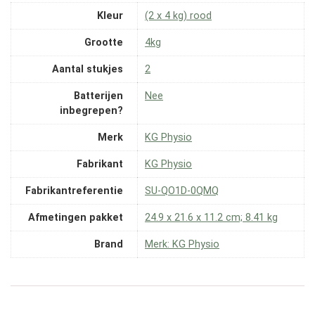
Kleur
‎(2 x 4 kg) rood
Grootte
‎4kg
Aantal stukjes
‎2
Batterijen
‎Nee
inbegrepen?
Merk
‎KG Physio
Fabrikant
‎KG Physio
Fabrikantreferentie
‎SU-QO1D-0QMQ
Afmetingen pakket
‎24.9 x 21.6 x 11.2 cm; 8.41 kg
Brand
Merk: KG Physio