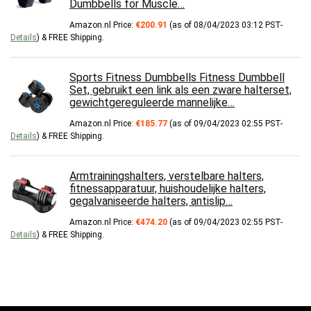
Dumbbells for Muscle…
Amazon.nl Price:
€
200.91
(as of 08/04/2023 03:12 PST-
Details
)
&
FREE Shipping
.
Sports Fitness Dumbbells Fitness Dumbbell
Set, gebruikt een link als een zware halterset,
gewichtgereguleerde mannelijke…
Amazon.nl Price:
€
185.77
(as of 09/04/2023 02:55 PST-
Details
)
&
FREE Shipping
.
Armtrainingshalters, verstelbare halters,
fitnessapparatuur, huishoudelijke halters,
gegalvaniseerde halters, antislip…
Amazon.nl Price:
€
474.20
(as of 09/04/2023 02:55 PST-
Details
)
&
FREE Shipping
.