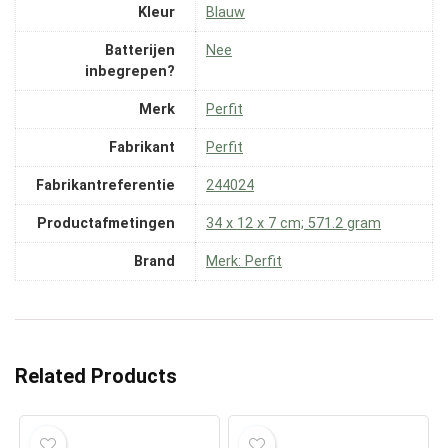
Kleur
‎Blauw
Batterijen
‎Nee
inbegrepen?
Merk
‎Perfit
Fabrikant
‎Perfit
Fabrikantreferentie
‎244024
Productafmetingen
‎34 x 12 x 7 cm; 571.2 gram
Brand
Merk: Perfit
Related Products