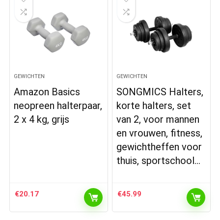
GEWICHTEN
GEWICHTEN
Amazon Basics
SONGMICS Halters,
neopreen halterpaar,
korte halters, set
2 x 4 kg, grijs
van 2, voor mannen
en vrouwen, fitness,
gewichtheffen voor
thuis, sportschool…
€
20.17
€
45.99