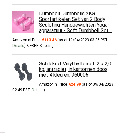
Dumbbell Dumbbells 2KG
Sportartikelen Set van 2 Body
Sculpting Handgewichten Yoga-
apparatuur - Soft Dumbbell Set…
Amazon.nl Price:
€
113.46
(as of 10/04/2023 03:36 PST-
Details
)
&
FREE Shipping
.
Schildkröt Vinyl halterset, 2 x 2,0
kg, antraciet, in kartonnen doos
met 4 kleuren, 960006
Amazon.nl Price:
€
24.99
(as of 09/04/2023
02:49 PST-
Details
)