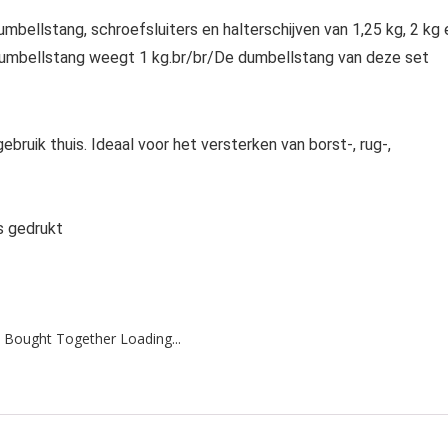
mbellstang, schroefsluiters en halterschijven van 1,25 kg, 2 kg 
e dumbellstang weegt 1 kg.br/br/De dumbellstang van deze set
ruik thuis. Ideaal voor het versterken van borst-, rug-,
s gedrukt
 Bought Together Loading...