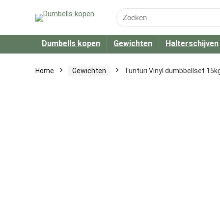
Search
for:
Dumbells kopen
Gewichten
Halterschijven
Home
Gewichten
Tunturi Vinyl dumbbellset 15k