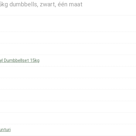
15kg dumbbells, zwart, één maat
nyl Dumbbellset 15kg
nturi