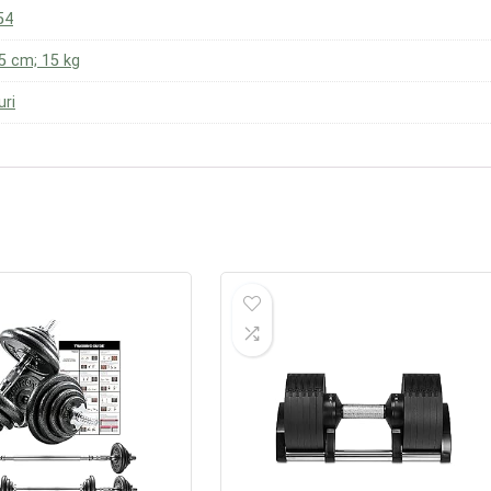
54
45 cm; 15 kg
uri