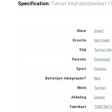
Specification:
Tunturi Vinyl dumbbellset 
Kleur
‎Zwart
Grootte
‎Eén maat
Stijl
‎Tunturi Vi
Seizoen
‎Evergreen
Sport
‎Fitness:
Batterijen inbegrepen?
‎Nee
Merk
‎Tunturi
Afdeling
‎Unisex
Fabrikant
‎TUNT5|#Tu