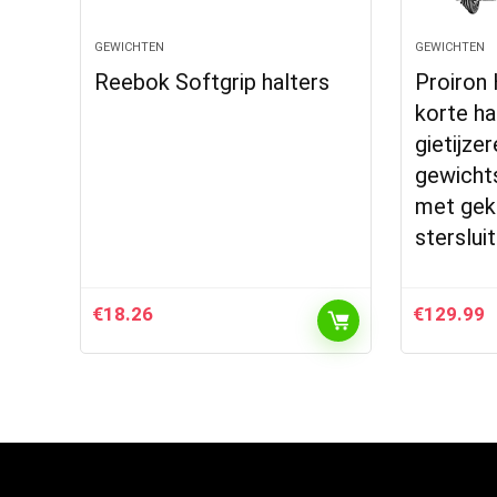
GEWICHTEN
GEWICHTEN
Reebok Softgrip halters
Proiron 
korte ha
gietijze
gewichts
met gek
sterslui
€
18.26
€
129.99