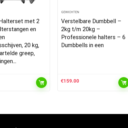
GEWICHTEN
Halterset met 2
Verstelbare Dumbbell –
lterstangen en
2kg t/m 20kg –
ren
Professionele halters – 6
schijven, 20 kg,
Dumbbells in een
artelde greep,
tingen…
€
159.00