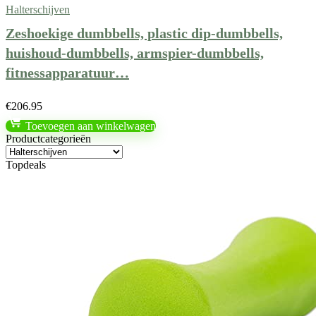
Halterschijven
Zeshoekige dumbbells, plastic dip-dumbbells,
huishoud-dumbbells, armspier-dumbbells,
fitnessapparatuur…
€
206.95
Toevoegen aan winkelwagen
Productcategorieën
Topdeals