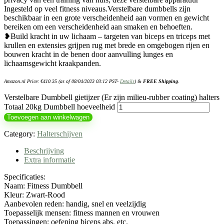
Ingesteld op veel fitness niveaus.Verstelbare dumbbells zijn
beschikbaar in een grote verscheidenheid aan vormen en gewicht
bereiken om een ​​verscheidenheid aan smaken en behoeften.
❥Build kracht in uw lichaam – targeten van biceps en triceps met
krullen en extensies grijpen rug met brede en omgebogen rijen en
bouwen kracht in de benen door aanvulling lunges en
lichaamsgewicht kraakpanden.
Amazon.nl Price:
€
410.35
(as of 08/04/2023 03:12 PST-
Details
)
&
FREE Shipping
.
Verstelbare Dumbbell gietijzer (Er zijn milieu-rubber coating) halters
Totaal 20kg Dumbbell hoeveelheid
Toevoegen aan winkelwagen
Category:
Halterschijven
Beschrijving
Extra informatie
Specificaties:
Naam: Fitness Dumbbell
Kleur: Zwart-Rood
Aanbevolen reden: handig, snel en veelzijdig
Toepasselijk mensen: fitness mannen en vrouwen
Toepassingen: oefening biceps abs, etc.