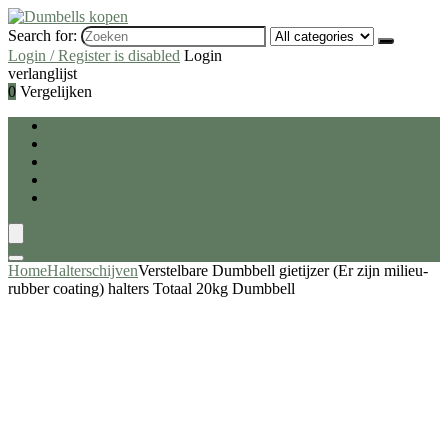
Search for:
Login / Register is disabled
Login
verlanglijst
0
Vergelijken
Dumbells kopen
Gewichten
Halterschijven
Deal van de dag
Blogs
Home
Halterschijven
Verstelbare Dumbbell gietijzer (Er zijn milieu-
rubber coating) halters Totaal 20kg Dumbbell