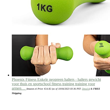
Phoenix Fitness Enkele neopreen halters - halters gewicht
voor thuis en sportschool fitness training training voor
armen…
Amazon.nl Price:
€
14.82
(as of 10/04/2023 03:36 PST-
Details
)
&
FREE
Shipping
.