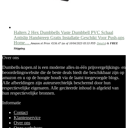
Halters 2 Hex Dumbbells Vaste Dumbbell PVC Schaal
Antislip Handgreep Gratis Installatie Geschikt Voor Push-ups
Home…
Amazon.nl Price:
€
156.47
(as of 10/04/2023 03:53 PST-
Details
)
&
FREE
Shipping
.
Over ons
Dumbells-kopen.nl is een moderne alles-in-één prijsvergelijkings- en
beoordelingswebsite die de beste deals biedt die beschikbaar zijn op
amazon en u op de hoogte houdt via de laatst toegevoegde blogs.
Alle afbeeldingen zijn auteursrechtelijk beschermd door hun
respectievelijke eigenaren. Alle geciteerde inhoud is afgeleid van
hun respectievelijke bronnen.
Informatie
Contact
Klantenservice
Over ons
Onze webshops