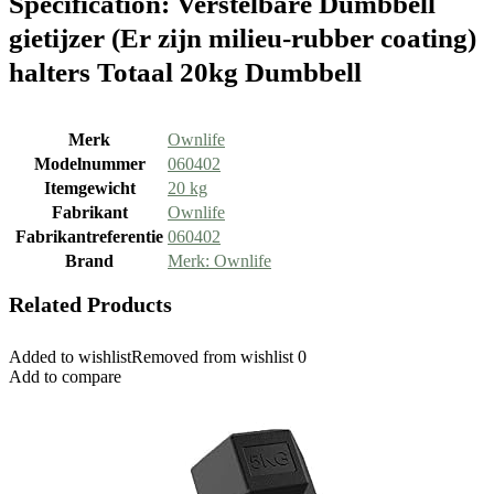
Specification:
Verstelbare Dumbbell
gietijzer (Er zijn milieu-rubber coating)
halters Totaal 20kg Dumbbell
Merk
‎Ownlife
Modelnummer
‎060402
Itemgewicht
‎20 kg
Fabrikant
‎Ownlife
Fabrikantreferentie
‎060402
Brand
Merk: Ownlife
Related Products
Added to wishlist
Removed from wishlist
0
Add to compare