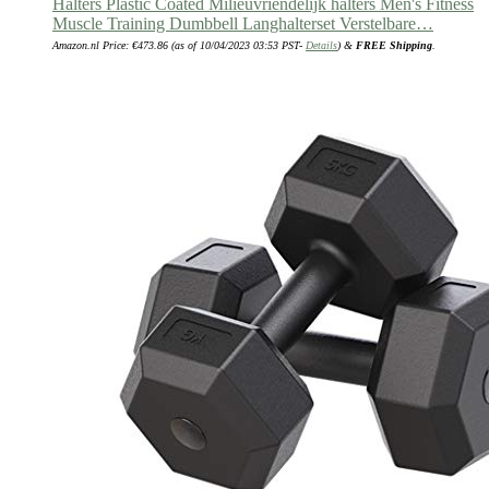
Halters Plastic Coated Milieuvriendelijk halters Men's Fitness
Muscle Training Dumbbell Langhalterset Verstelbare…
Amazon.nl Price:
€
473.86
(as of 10/04/2023 03:53 PST-
Details
)
&
FREE Shipping
.