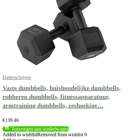
Halterschijven
Vaste dumbbells, huishoudelijke dumbbells,
rubberen dumbbells, fitnessapparatuur,
armtraining dumbbells, zeshoekige…
€
139.46
Toevoegen aan winkelwagen
Added to wishlist
Removed from wishlist
0