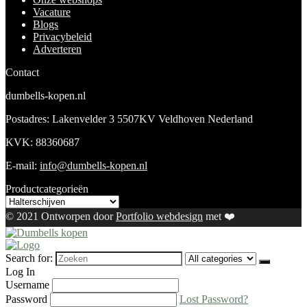
Vacature
Blogs
Privacybeleid
Adverteren
Contact
dumbells-kopen.nl
Postadres: Lakenvelder 3 5507KV Veldhoven Nederland
KVK: 88360687
E-mail:
info@dumbells-kopen.nl
Productcategorieën
© 2021 Ontworpen door
Portfolio webdesign
met ❤️
Search for:
Log In
Username
Password
Lost Password?