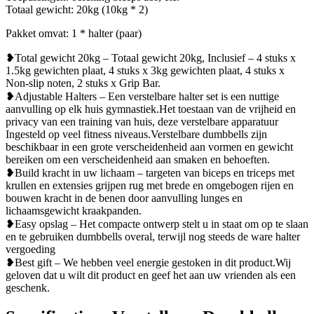
Totaal gewicht: 20kg (10kg * 2)
Pakket omvat: 1 * halter (paar)
❥Total gewicht 20kg – Totaal gewicht 20kg, Inclusief – 4 stuks x
1.5kg gewichten plaat, 4 stuks x 3kg gewichten plaat, 4 stuks x
Non-slip noten, 2 stuks x Grip Bar.
❥Adjustable Halters – Een verstelbare halter set is een nuttige
aanvulling op elk huis gymnastiek.Het toestaan ​​van de vrijheid en
privacy van een training van huis, deze verstelbare apparatuur
Ingesteld op veel fitness niveaus.Verstelbare dumbbells zijn
beschikbaar in een grote verscheidenheid aan vormen en gewicht
bereiken om een ​​verscheidenheid aan smaken en behoeften.
❥Build kracht in uw lichaam – targeten van biceps en triceps met
krullen en extensies grijpen rug met brede en omgebogen rijen en
bouwen kracht in de benen door aanvulling lunges en
lichaamsgewicht kraakpanden.
❥Easy opslag – Het compacte ontwerp stelt u in staat om op te slaan
en te gebruiken dumbbells overal, terwijl nog steeds de ware halter
vergoeding
❥Best gift – We hebben veel energie gestoken in dit product.Wij
geloven dat u wilt dit product en geef het aan uw vrienden als een
geschenk.