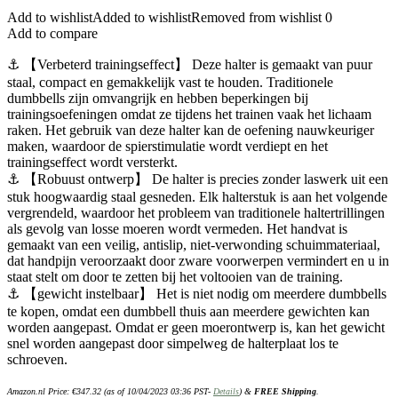
Add to wishlist
Added to wishlist
Removed from wishlist
0
Add to compare
⚓ 【Verbeterd trainingseffect】 Deze halter is gemaakt van puur
staal, compact en gemakkelijk vast te houden. Traditionele
dumbbells zijn omvangrijk en hebben beperkingen bij
trainingsoefeningen omdat ze tijdens het trainen vaak het lichaam
raken. Het gebruik van deze halter kan de oefening nauwkeuriger
maken, waardoor de spierstimulatie wordt verdiept en het
trainingseffect wordt versterkt.
⚓ 【Robuust ontwerp】 De halter is precies zonder laswerk uit een
stuk hoogwaardig staal gesneden. Elk halterstuk is aan het volgende
vergrendeld, waardoor het probleem van traditionele haltertrillingen
als gevolg van losse moeren wordt vermeden. Het handvat is
gemaakt van een veilig, antislip, niet-verwonding schuimmateriaal,
dat handpijn veroorzaakt door zware voorwerpen vermindert en u in
staat stelt om door te zetten bij het voltooien van de training.
⚓ 【gewicht instelbaar】 Het is niet nodig om meerdere dumbbells
te kopen, omdat een dumbbell thuis aan meerdere gewichten kan
worden aangepast. Omdat er geen moerontwerp is, kan het gewicht
snel worden aangepast door simpelweg de halterplaat los te
schroeven.
Amazon.nl Price:
€
347.32
(as of 10/04/2023 03:36 PST-
Details
)
&
FREE Shipping
.