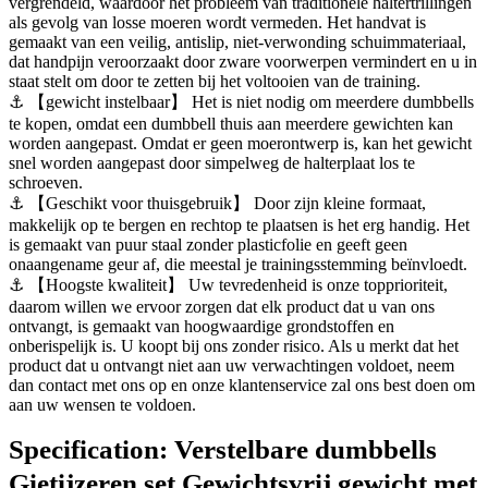
vergrendeld, waardoor het probleem van traditionele haltertrillingen
als gevolg van losse moeren wordt vermeden. Het handvat is
gemaakt van een veilig, antislip, niet-verwonding schuimmateriaal,
dat handpijn veroorzaakt door zware voorwerpen vermindert en u in
staat stelt om door te zetten bij het voltooien van de training.
⚓ 【gewicht instelbaar】 Het is niet nodig om meerdere dumbbells
te kopen, omdat een dumbbell thuis aan meerdere gewichten kan
worden aangepast. Omdat er geen moerontwerp is, kan het gewicht
snel worden aangepast door simpelweg de halterplaat los te
schroeven.
⚓ 【Geschikt voor thuisgebruik】 Door zijn kleine formaat,
makkelijk op te bergen en rechtop te plaatsen is het erg handig. Het
is gemaakt van puur staal zonder plasticfolie en geeft geen
onaangename geur af, die meestal je trainingsstemming beïnvloedt.
⚓ 【Hoogste kwaliteit】 Uw tevredenheid is onze topprioriteit,
daarom willen we ervoor zorgen dat elk product dat u van ons
ontvangt, is gemaakt van hoogwaardige grondstoffen en
onberispelijk is. U koopt bij ons zonder risico. Als u merkt dat het
product dat u ontvangt niet aan uw verwachtingen voldoet, neem
dan contact met ons op en onze klantenservice zal ons best doen om
aan uw wensen te voldoen.
Specification:
Verstelbare dumbbells
Gietijzeren set Gewichtsvrij gewicht met