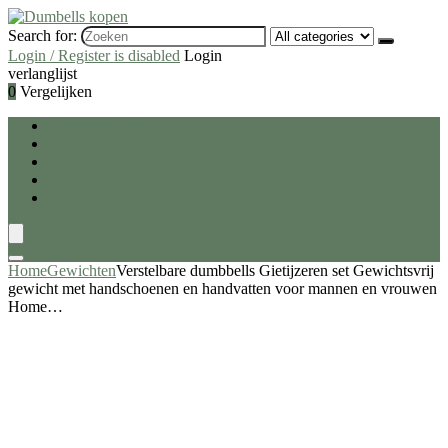
Search for:
Login / Register is disabled
Login
verlanglijst
0
Vergelijken
Dumbells kopen
Gewichten
Halterschijven
Deal van de dag
Blogs
Home
Gewichten
Verstelbare dumbbells Gietijzeren set Gewichtsvrij
gewicht met handschoenen en handvatten voor mannen en vrouwen
Home…