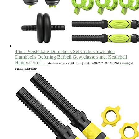
4 in 1 Verstelbare Dumbbells Set Gratis Gewichten
Dumbbells Oefening Barbell Gewichtssets met Kettlebell
Handvat voor…
Amazon.nl Price:
€
492.32
(as of 10/04/2023 03:36 PST-
Details
)
&
FREE Shipping
.