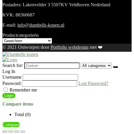
Postadres: Lakenvelder 3 5507KV Veldhoven Nederland
KVK: 88360687
E-mail:
info@dumbells-kopen.nl
Productcategorieën
© 2021 Ontworpen door
Portfolio webdesign
met ❤️
Search for:
Log In
Username
Password
Lost Password?
Remember me
Login
Compare items
Total (
0
)
Compare