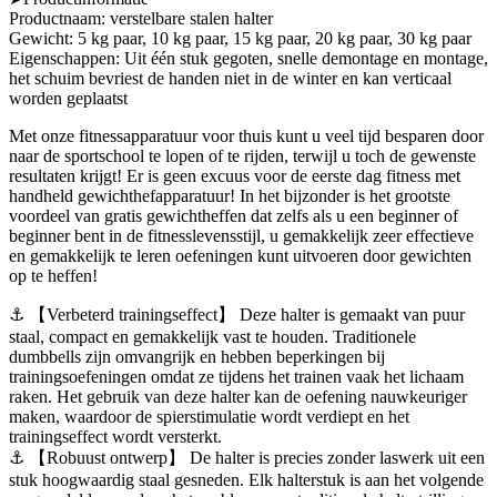
Productnaam: verstelbare stalen halter
Gewicht: 5 kg paar, 10 kg paar, 15 kg paar, 20 kg paar, 30 kg paar
Eigenschappen: Uit één stuk gegoten, snelle demontage en montage,
het schuim bevriest de handen niet in de winter en kan verticaal
worden geplaatst
Met onze fitnessapparatuur voor thuis kunt u veel tijd besparen door
naar de sportschool te lopen of te rijden, terwijl u toch de gewenste
resultaten krijgt! Er is geen excuus voor de eerste dag fitness met
handheld gewichthefapparatuur! In het bijzonder is het grootste
voordeel van gratis gewichtheffen dat zelfs als u een beginner of
beginner bent in de fitnesslevensstijl, u gemakkelijk zeer effectieve
en gemakkelijk te leren oefeningen kunt uitvoeren door gewichten
op te heffen!
⚓ 【Verbeterd trainingseffect】 Deze halter is gemaakt van puur
staal, compact en gemakkelijk vast te houden. Traditionele
dumbbells zijn omvangrijk en hebben beperkingen bij
trainingsoefeningen omdat ze tijdens het trainen vaak het lichaam
raken. Het gebruik van deze halter kan de oefening nauwkeuriger
maken, waardoor de spierstimulatie wordt verdiept en het
trainingseffect wordt versterkt.
⚓ 【Robuust ontwerp】 De halter is precies zonder laswerk uit een
stuk hoogwaardig staal gesneden. Elk halterstuk is aan het volgende