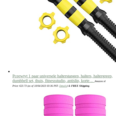
Pceewtyt 1 paar universele halterstangen, halters, haltergreep,
dumbbell set, thuis, fitnessstudio, antislip, korte…
Amazon.nl
Price:
€
23.73
(as of 10/04/2023 03:36 PST-
Details
)
&
FREE Shipping
.