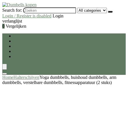
Search for:
Login / Register is disabled
Login
verlanglijst
0
Vergelijken
Dumbells kopen
Gewichten
Halterschijven
Deal van de dag
Blogs
Home
Halterschijven
Yoga dumbbells, huishoud dumbbells, arm
dumbbells, verstelbare dumbbells, fitnessapparatuur (2 stuks)