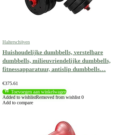
Halterschijven
Huishoudelijke dumbbells, verstelbare
dumbbells, milieuvriendelijke dumbbells,
fitnessapparatuur, antislip dumbbells…
€
375.61
Toevoegen aan winkelwagen
Added to wishlist
Removed from wishlist
0
Add to compare