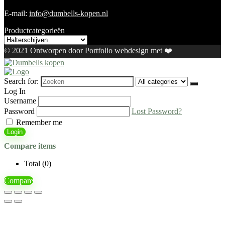
E-mail:
info@dumbells-kopen.nl
Productcategorieën
© 2021 Ontworpen door
Portfolio webdesign
met ❤️
Search for:
Log In
Username
Password
Lost Password?
Remember me
Login
Compare items
Total (
0
)
Compare