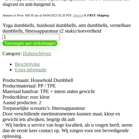
slagvast en anti-hangend is.
Amazon.nl Price:
€
60.95
(as of 04/04/2023 02:20 PST-
Details
)
&
FREE Shipping
.
Yoga dumbbells, huishoud dumbbells, arm dumbbells, verstelbare
dumbbells, fitnessapparatuur (2 stuks) hoeveelheid
Toevoegen aan winkelwagen
Category:
Halterschijven
Beschrijving
Extra informatie
Productnaam: Household Dumbbell
Productmateriaal: PP / TPE
Materiaal handvat: TPE + intern stalen gewicht
Productkleur: roze kleur
Aantal producten: 2
Toepasselijke scenario’s: fitnessapparatuur
Door verschillende meetinstrumenten kunnen maat, kleur en
gewicht iets afwijken, begrijp dit aub
· Wij bieden u service van hoge kwaliteit, als u vragen heeft, neem
dan de eerste keer contact op. Wij zorgen voor een bevredigende
oplossing.