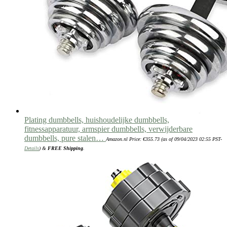
Plating dumbbells, huishoudelijke dumbbells,
fitnessapparatuur, armspier dumbbells, verwijderbare
dumbbells, pure stalen…
Amazon.nl Price:
€
355.73
(as of 09/04/2023 02:55 PST-
Details
)
&
FREE Shipping
.