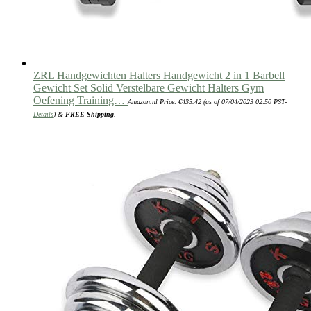
ZRL Handgewichten Halters Handgewicht 2 in 1 Barbell
Gewicht Set Solid Verstelbare Gewicht Halters Gym
Oefening Training…
Amazon.nl Price:
€
435.42
(as of 07/04/2023 02:50 PST-
Details
)
&
FREE Shipping
.