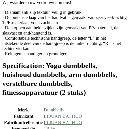
Wij waarderen uw vertrouwen in ons!
· Diamant anti-slip textuur, veilig in gebruik
· De buitenste laag van het handvat is gemaakt van zeer veerkrachtig
TPE-materiaal, voelt zacht aan
· De koppen aan beide zijden zijn gemaakt van PP-materiaal, dat
slagvast en anti-hangend is.
· Comfortabele technische handgreep, de letter “L” in het
uitstekende deel van de handgreep is de linker richting, “R” is het
rechter vierkant
· Reinigen is handiger en grondiger
Specification:
Yoga dumbbells,
huishoud dumbbells, arm dumbbells,
verstelbare dumbbells,
fitnessapparatuur (2 stuks)
Merk
‎Dumbbells
Fabrikant
‎LI JUAN BAI HUO
Fabrikantreferentie
‎LI JUAN BAI HUO
Itemgewicht
‎1.5 kg