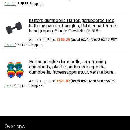
Details
)
&
FREE Shipping
.
halters dumbbells Halter, gerubberde Hex
halter in paren of singles, Rubber halter met
handgrepen, Single Gewicht (5.5IB…
Amazon.nl Price:
€
150.29
(as of 08/04/2023 03:12 PST-
Details
)
&
FREE Shipping
.
Huishoudelijke dumbbells, arm training
dumbbells, plastic ondergedompelde
dumbbells, fitnessapparatuur, verstelbare…
Amazon.nl Price:
€
521.07
(as of 09/04/2023 02:55 PST-
Details
)
&
FREE Shipping
.
Over ons