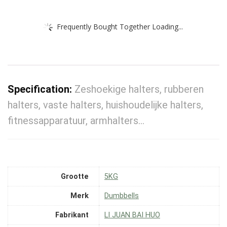
Frequently Bought Together Loading...
Specification:
Zeshoekige halters, rubberen
halters, vaste halters, huishoudelijke halters,
fitnessapparatuur, armhalters…
Grootte
‎5KG
Merk
‎Dumbbells
Fabrikant
‎LI JUAN BAI HUO