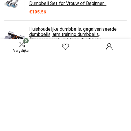
Dumbbell Set for Vrouw of Beginner…
€
195.56
Huishoudelijke dumbbells, gegalvaniseerde
dumbbells, arm training dumbbells,
fitnessapparatuur, kleine dumbbells…
0
€
170.87
Vergelijken
Halter Dumbbells Pure Steel Dumbbell Home
Training Arm Muscle Golden Arm halterset
Verstelbare Dumbbell Gewichtheffen…
€
533.93
Mutiwill Uniseks 30 kg verstelbare halterstang
en gewichtenset, zwart
€
79.00