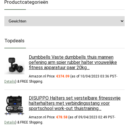
Productcategorieën
Topdeals
Dumbbells Vaste dumbbells thuis mannen
oefening arm spier rubber halter vrouwelijke
fitness apparatuur paar 20kg…
Amazon.nl Price:
€
374.09
(as of 10/04/2023 03:36 PST-
Details
)
&
FREE Shipping
.
DISUPPO Halters set verstelbare fitnessvrije
halterhalters met verbindingsstang voor
sportschool work-out thuistraining…
Amazon.nl Price:
€
78.58
(as of 09/04/2023 02:49 PST-
Details
)
&
FREE Shipping
.