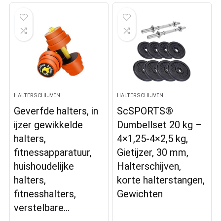
HALTERSCHIJVEN
HALTERSCHIJVEN
Geverfde halters, in
ScSPORTS®
ijzer gewikkelde
Dumbellset 20 kg –
halters,
4×1,25-4×2,5 kg,
fitnessapparatuur,
Gietijzer, 30 mm,
huishoudelijke
Halterschijven,
halters,
korte halterstangen,
fitnesshalters,
Gewichten
verstelbare…