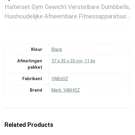
Halterset Gym Gewicht Verstelbare Dumbbells,
Huishoudelijke Afneembare Fitnessapparatuur…
Kleur
‎Black
Afmetingen
‎37 x 35 x 33 cm; 11 kg
pakket
Fabrikant
‎YABHOZ
Brand
Merk: YABHOZ
Related Products