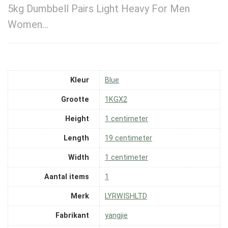
5kg Dumbbell Pairs Light Heavy For Men
Women…
Kleur
‎Blue
Grootte
‎1KGX2
Height
‎1 centimeter
Length
‎19 centimeter
Width
‎1 centimeter
Aantal items
‎1
Merk
‎LYRWISHLTD
Fabrikant
‎yangjie