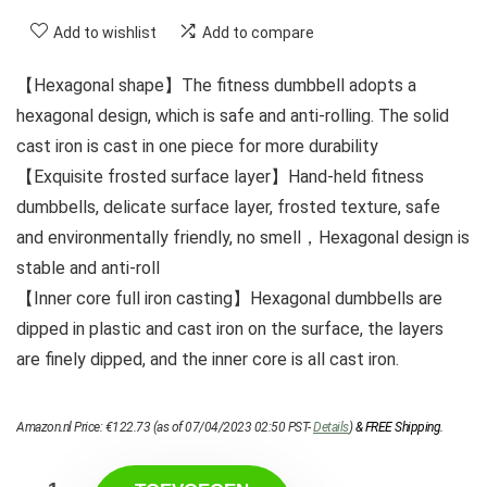
Add to wishlist
Add to compare
【Hexagonal shape】The fitness dumbbell adopts a
hexagonal design, which is safe and anti-rolling. The solid
cast iron is cast in one piece for more durability
【Exquisite frosted surface layer】Hand-held fitness
dumbbells, delicate surface layer, frosted texture, safe
and environmentally friendly, no smell，Hexagonal design is
stable and anti-roll
【Inner core full iron casting】Hexagonal dumbbells are
dipped in plastic and cast iron on the surface, the layers
are finely dipped, and the inner core is all cast iron.
Amazon.nl Price:
€
122.73
(as of 07/04/2023 02:50 PST-
Details
)
&
FREE Shipping
.