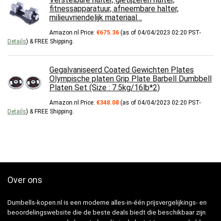
fitnessapparatuur, afneembare halter,
milieuvriendelijk materiaal…
Amazon.nl Price:
€
675.36
(as of 04/04/2023 02:20 PST-
Details
)
&
FREE Shipping
.
Gegalvaniseerd Coated Gewichten Plates
Olympische platen Grip Plate Barbell Dumbbell
Platen Set (Size : 7.5kg/16lb*2)
Amazon.nl Price:
€
348.08
(as of 04/04/2023 02:20 PST-
Details
)
&
FREE Shipping
.
Over ons
Dumbells-kopen.nl is een moderne alles-in-één prijsvergelijkings- en
beoordelingswebsite die de beste deals biedt die beschikbaar zijn