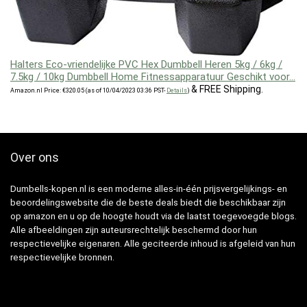
Halters Eco-vriendelijke PVC Hex Dumbbell Heren 5kg / 6kg /
7.5kg / 10kg Dumbbell Home Fitnessapparatuur Geschikt voor…
&
FREE Shipping
.
Amazon.nl Price:
€
320.05
(as of 10/04/2023 03:36 PST-
Details
)
Over ons
Dumbells-kopen.nl is een moderne alles-in-één prijsvergelijkings- en
beoordelingswebsite die de beste deals biedt die beschikbaar zijn
op amazon en u op de hoogte houdt via de laatst toegevoegde blogs.
Alle afbeeldingen zijn auteursrechtelijk beschermd door hun
respectievelijke eigenaren. Alle geciteerde inhoud is afgeleid van hun
respectievelijke bronnen.