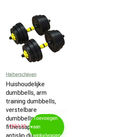
Halterschijven
Huishoudelijke
dumbbells, arm
training dumbbells,
verstelbare
dumbbells,
Toevoegen
fitnessapparatuur,
€
551.35
aan
antislip dumbbells…
winkelwagen