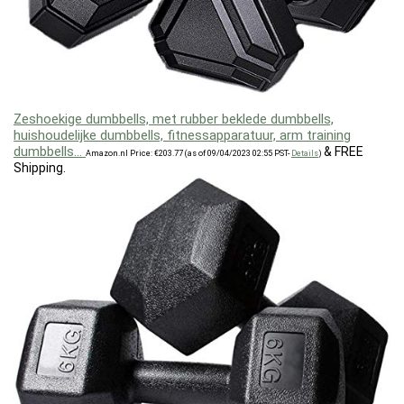
Zeshoekige dumbbells, met rubber beklede dumbbells,
huishoudelijke dumbbells, fitnessapparatuur, arm training
dumbbells…
&
FREE
Amazon.nl Price:
€
203.77
(as of 09/04/2023 02:55 PST-
Details
)
Shipping
.