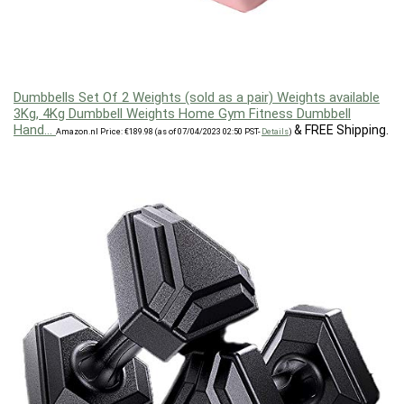
Dumbbells Set Of 2 Weights (sold as a pair) Weights available
3Kg, 4Kg Dumbbell Weights Home Gym Fitness Dumbbell
Hand…
&
FREE Shipping
.
Amazon.nl Price:
€
189.98
(as of 07/04/2023 02:50 PST-
Details
)