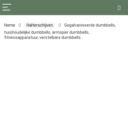
Home
Halterschijven
Gegalvaniseerde dumbbells,
huishoudelijke dumbbells, armspier dumbbells,
fitnessapparatuur, verstelbare dumbbells…