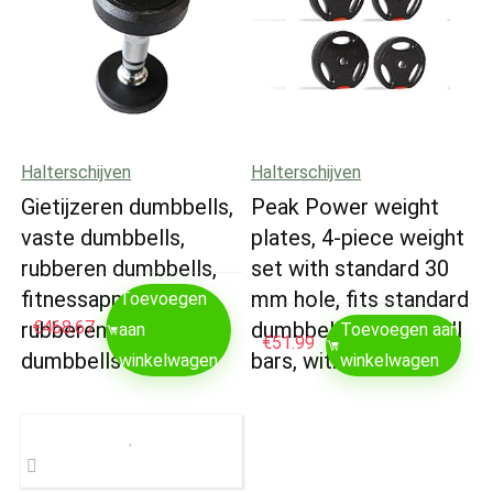
Halterschijven
Halterschijven
Gietijzeren dumbbells,
Peak Power weight
vaste dumbbells,
plates, 4-piece weight
rubberen dumbbells,
set with standard 30
fitnessapparatuur,
mm hole, fits standard
Toevoegen
rubberen dumbbells,
€
468.67
dumbbells and barbell
aan
Toevoegen aan
€
51.99
dumbbells voor…
bars, with…
winkelwagen
winkelwagen