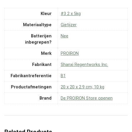
Kleur
‎#3 2 x 5kg
Materiaaltype
‎Gietijzer
Batterijen
‎Nee
inbegrepen?
Merk
‎PROIRON
Fabrikant
‎Shanxi Regentworks Inc.
Fabrikantreferentie
‎B1
Productafmetingen
‎20 x 20 x 2.9 cm; 10 kg
Brand
De PROIRON Store openen