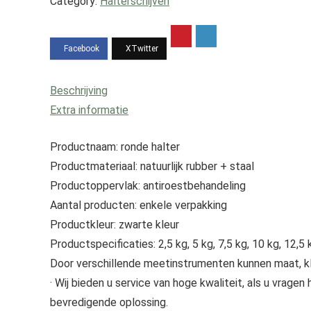
Category:
Halterschijven
commerciële
halters,
fitnessapparatuur,
trainingsarmhalters,
Beschrijving
ronde
Extra informatie
halters…
hoeveelheid
Productnaam: ronde halter
Productmateriaal: natuurlijk rubber + staal
Productoppervlak: antiroestbehandeling
Aantal producten: enkele verpakking
Productkleur: zwarte kleur
Productspecificaties: 2,5 kg, 5 kg, 7,5 kg, 10 kg, 12,5 
Door verschillende meetinstrumenten kunnen maat, kleu
· Wij bieden u service van hoge kwaliteit, als u vrage
bevredigende oplossing.