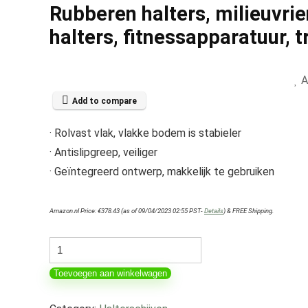
Rubberen halters, milieuvri
halters, fitnessapparatuur, 
A
Add to compare
· Rolvast vlak, vlakke bodem is stabieler
· Antislipgreep, veiliger
· Geïntegreerd ontwerp, makkelijk te gebruiken
Amazon.nl Price:
€
378.43
(as of 09/04/2023 02:55 PST-
Details
)
&
FREE Shipping
.
Rubberen
halters,
Toevoegen aan winkelwagen
milieuvriendelijke
halters,