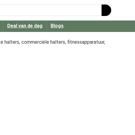
Deal van de dag
Blogs
ke halters, commerciële halters, fitnessapparatuur,