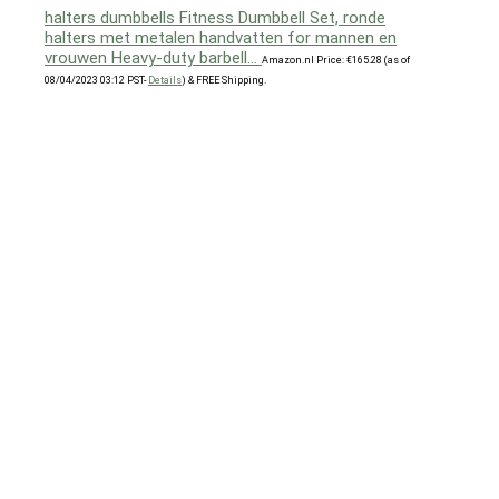
halters dumbbells Fitness Dumbbell Set, ronde
halters met metalen handvatten for mannen en
vrouwen Heavy-duty barbell…
Amazon.nl Price:
€
165.28
(as of
08/04/2023 03:12 PST-
Details
)
&
FREE Shipping
.