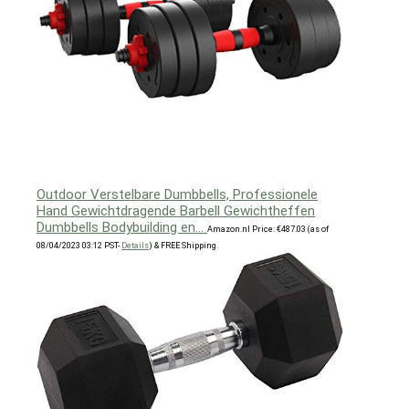
Outdoor Verstelbare Dumbbells, Professionele
Hand Gewichtdragende Barbell Gewichtheffen
Dumbbells Bodybuilding en…
Amazon.nl Price:
€
487.03
(as of
08/04/2023 03:12 PST-
Details
)
&
FREE Shipping
.