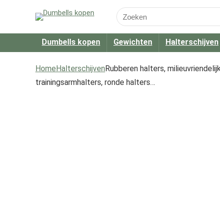
Search
for:
Dumbells kopen
Gewichten
Halterschijven
Home
Halterschijven
Rubberen halters, milieuvriendelij
trainingsarmhalters, ronde halters…