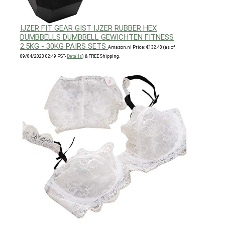
IJZER FIT GEAR GIST IJZER RUBBER HEX
DUMBBELLS DUMBBELL GEWICHTEN FITNESS
2.5KG - 30KG PAIRS SETS
Amazon.nl Price:
€
132.48
(as of
09/04/2023 02:49 PST-
Details
)
&
FREE Shipping
.