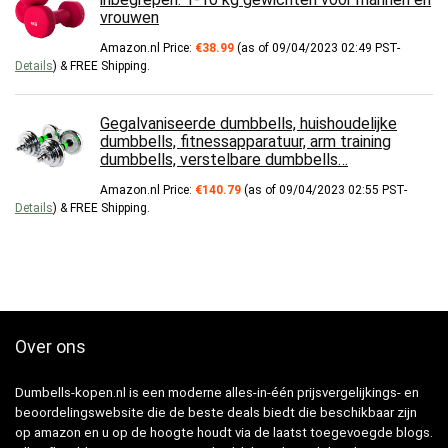
vrouwen
Amazon.nl Price:
€
38.99
(as of 09/04/2023 02:49 PST-
Details
)
&
FREE Shipping
.
Gegalvaniseerde dumbbells, huishoudelijke
dumbbells, fitnessapparatuur, arm training
dumbbells, verstelbare dumbbells…
Amazon.nl Price:
€
140.79
(as of 09/04/2023 02:55 PST-
Details
)
&
FREE Shipping
.
Over ons
Dumbells-kopen.nl is een moderne alles-in-één prijsvergelijkings- en
beoordelingswebsite die de beste deals biedt die beschikbaar zijn
op amazon en u op de hoogte houdt via de laatst toegevoegde blogs.