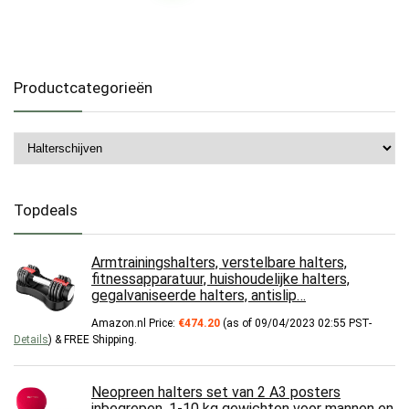
Productcategorieën
Topdeals
Armtrainingshalters, verstelbare halters,
fitnessapparatuur, huishoudelijke halters,
gegalvaniseerde halters, antislip…
Amazon.nl Price:
€
474.20
(as of 09/04/2023 02:55 PST-
Details
)
&
FREE Shipping
.
Neopreen halters set van 2 A3 posters
inbegrepen. 1-10 kg gewichten voor mannen en