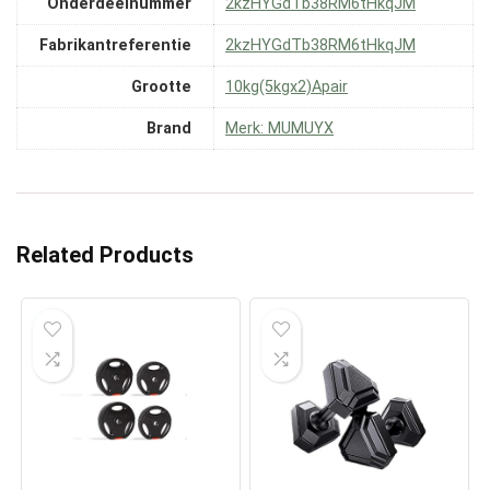
Onderdeelnummer
‎2kzHYGdTb38RM6tHkqJM
Fabrikantreferentie
‎2kzHYGdTb38RM6tHkqJM
Grootte
‎10kg(5kgx2)Apair
Brand
Merk: MUMUYX
Related Products