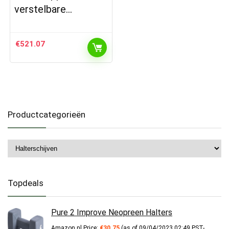
verstelbare…
€
521.07
Productcategorieën
Topdeals
Pure 2 Improve Neopreen Halters
Amazon.nl Price:
€
30.75
(as of 09/04/2023 02:49 PST-