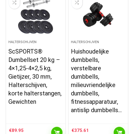
HALTERSCHIJVEN
HALTERSCHIJVEN
ScSPORTS®
Huishoudelijke
Dumbellset 20 kg –
dumbbells,
4×1,25-4×2,5 kg,
verstelbare
Gietijzer, 30 mm,
dumbbells,
Halterschijven,
milieuvriendelijke
korte halterstangen,
dumbbells,
Gewichten
fitnessapparatuur,
antislip dumbbells…
€
89.95
€
375.61