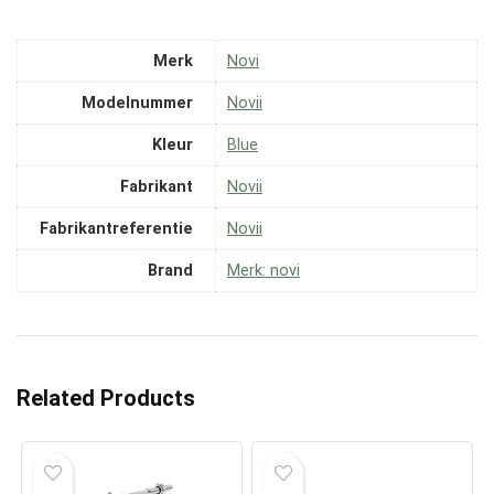
Merk
‎Novi
Modelnummer
‎Novii
Kleur
‎Blue
Fabrikant
‎Novii
Fabrikantreferentie
‎Novii
Brand
Merk: novi
Related Products