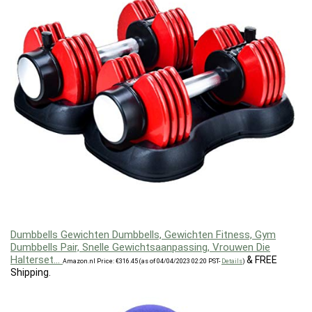
Dumbbells Gewichten Dumbbells, Gewichten Fitness, Gym
Dumbbells Pair, Snelle Gewichtsaanpassing, Vrouwen Die
Halterset…
&
FREE
Amazon.nl Price:
€
316.45
(as of 04/04/2023 02:20 PST-
Details
)
Shipping
.