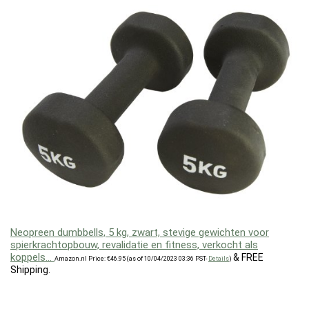
Neopreen dumbbells, 5 kg, zwart, stevige gewichten voor
spierkrachtopbouw, revalidatie en fitness, verkocht als
koppels…
&
FREE
Amazon.nl Price:
€
46.95
(as of 10/04/2023 03:36 PST-
Details
)
Shipping
.