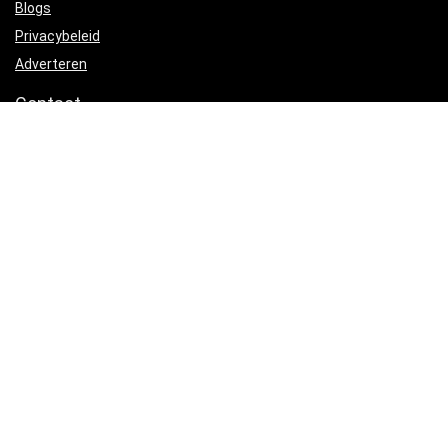
Blogs
Privacybeleid
Adverteren
Contact
dumbells-kopen.nl
Postadres: Lakenvelder 3 5507KV Veldhoven Nederland
KVK: 88360687
E-mail:
info@dumbells-kopen.nl
Productcategorieën