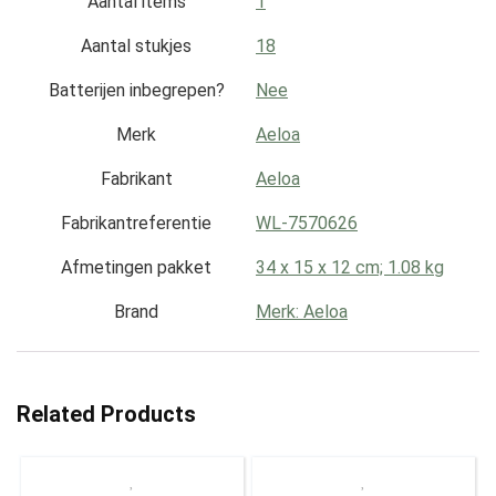
Aantal items
‎1
Aantal stukjes
‎18
Batterijen inbegrepen?
‎Nee
Merk
‎Aeloa
Fabrikant
‎Aeloa
Fabrikantreferentie
‎WL-7570626
Afmetingen pakket
‎34 x 15 x 12 cm; 1.08 kg
Brand
Merk: Aeloa
Related Products