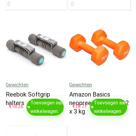
Gewichten
Gewichten
Reebok Softgrip
Amazon Basics
halters
neopreen halterpaar, 2
Toevoegen aan
Toevoegen aan
€
18.26
€
18.71
x 3 kg
winkelwagen
winkelwagen