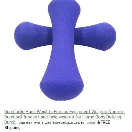
Dumbbells Hand Weights Fitness Equipment Weights Non-slip
Dumbbell fitness hand-held weights for Home Body Building
Dumb…
&
FREE
Amazon.nl Price:
€
102.63
(as of 07/04/2023 02:50 PST-
Details
)
Shipping
.