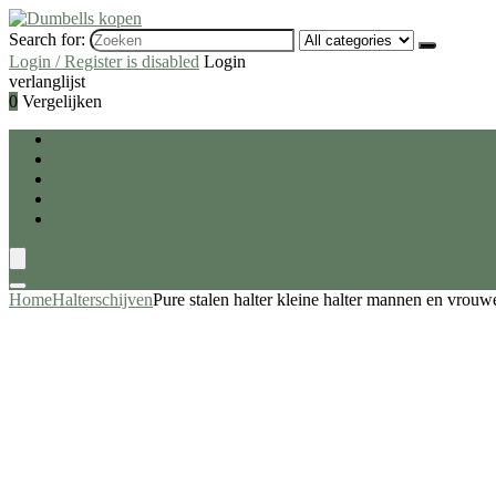
Search for:
Login / Register is disabled
Login
verlanglijst
0
Vergelijken
Dumbells kopen
Gewichten
Halterschijven
Deal van de dag
Blogs
Home
Halterschijven
Pure stalen halter kleine halter mannen en vrouwe