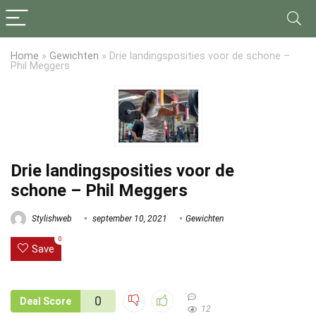
Home
»
Gewichten
»
Drie landingsposities voor de schone –
Phil Meggers
Drie landingsposities voor de
schone – Phil Meggers
Stylishweb
september 10, 2021
Gewichten
0
Save
0
Deal Score
12