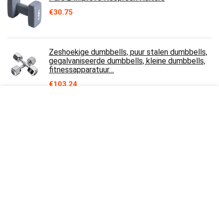
€
30.75
Zeshoekige dumbbells, puur stalen dumbbells,
gegalvaniseerde dumbbells, kleine dumbbells,
fitnessapparatuur…
€
103.24
Halters Frosted Antislip Dames Dumbbells
Massief Gietijzeren Kleine Dumbbells
Multifunctionele Kleur Small Dumbbells…
€
104.65
Over ons